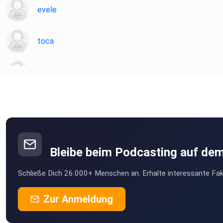
evele
toca
holzi333
fh6temxt
Worblaufen
Bleibe beim Podcasting auf de
Schließe Dich 26.000+ Menschen an. Erhalte interessante Fak
Zur Anmeldung