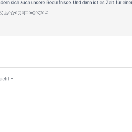
ern sich auch unsere Bedürfnisse. Und dann ist es Zeit für ein
0
0
0
0
0
0
eicht –