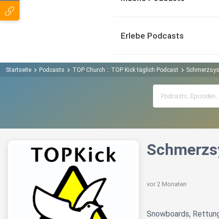
Erlebe Podcasts
Startseite
Podcasts
TOP Church :: TOP Kick täglich Podcast
Schmerzsy
Schmerzs
vor 2 Monaten
Snowboards, Rettung