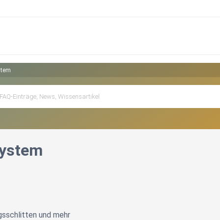
stem
ystem
sschlitten und mehr