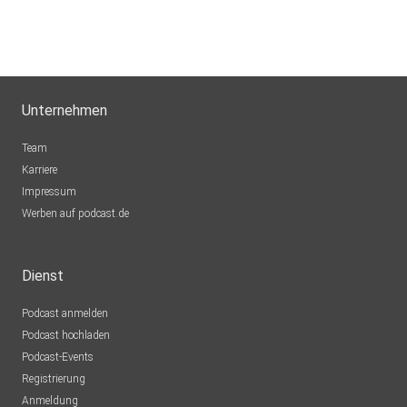
Unternehmen
Team
Karriere
Impressum
Werben auf podcast.de
Dienst
Podcast anmelden
Podcast hochladen
Podcast-Events
Registrierung
Anmeldung