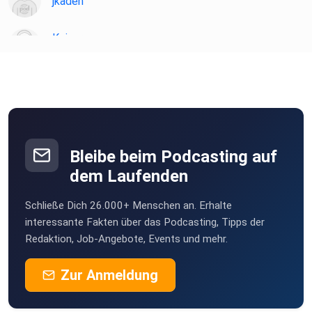
jkaden
Koiser
Seubersdorf
r5yebzoq
Slowguitar
Thaleischweiler-Fröschen
Bleibe beim Podcasting auf
MLindaK
dem Laufenden
Euskirchen
Schließe Dich 26.000+ Menschen an. Erhalte
Rosengarten
interessante Fakten über das Podcasting, Tipps der
Steineroth
Redaktion, Job-Angebote, Events und mehr.
Opus23
Zur Anmeldung
tytpx3mc