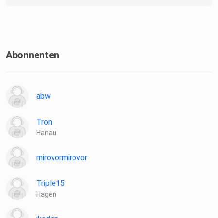
4a93-9071-42e0d3cdd87f/tagesanbruch-von-t-online)
oder überall sonst, wo es Podcasts gibt. Wenn Ihnen der
Podcast
gefällt, lassen Sie gern eine Bewertung da.
Abonnenten
abw
Tron
Hanau
mirovormirovor
Triple15
Hagen