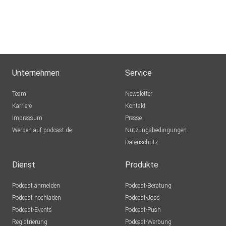
nilsnilsson13
Rostock
Eydigger
Roth
Unternehmen
Service
olafthumm
Team
Newsletter
Karriere
Kontakt
Impressum
FaszinationStreichhoelzer
Presse
Werben auf podcast.de
selters
Nutzungsbedingungen
Datenschutz
Dienst
Produkte
Podcast anmelden
Podcast-Beratung
Podcast hochladen
Podcast-Jobs
Podcast-Events
Podcast-Push
Registrierung
Podcast-Werbung