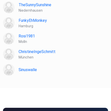
TheSunnySunshine
Niedernhausen
Links zu Lars:
FunkyEhMonkey
Hamburg
Rosi1981
Die neue Website: https://lars-amend.de/
Molln
ChristineIngeSchmitt
Lars auf Instagram: www.instagram.com/larsamend/
München
Sinuswalle