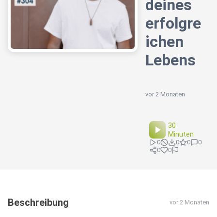
deines
erfolgre
ichen
Lebens
vor 2 Monaten
30
Minuten
0
0
0
0
0
0
Beschreibung
vor 2 Monaten