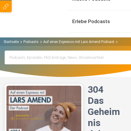
Erlebe Podcasts
Startseite
Podcasts
Auf einen Espresso mit Lars Amend Podcast
304 Das
304
Das
Geheim
nis