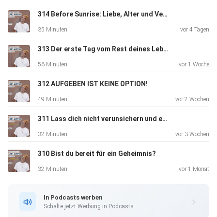
314 Before Sunrise: Liebe, Alter und Vergänglichkeit
Alle Infos zum Retreat: https://lars-amend.de/events
35 Minuten
vor 4 Tagen
313 Der erste Tag vom Rest deines Lebens
Mein Partner Quantum Upgrade:
56 Minuten
vor 1 Woche
https://quantumupgrade.io/lars
312 AUFGEBEN IST KEINE OPTION!
49 Minuten
vor 2 Wochen
Dein Code: LARS
311 Lass dich nicht verunsichern und erzähle mehr von dir
32 Minuten
vor 3 Wochen
Dieser Code beinhaltet 15 Tage kostenfreies Testen des
310 Bist du bereit für ein Geheimnis?
„Quantum
Upgrade for you“ plus das „All in one Frequenzpaket“ mit
32 Minuten
vor 1 Monat
über 30
Frequenzen zum Ausprobieren.
In Podcasts werben
Schalte jetzt Werbung in Podcasts.