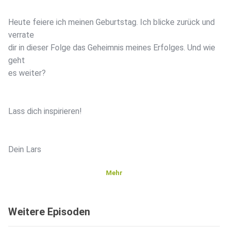
Heute feiere ich meinen Geburtstag. Ich blicke zurück und
verrate
dir in dieser Folge das Geheimnis meines Erfolges. Und wie
geht
es weiter?
Lass dich inspirieren!
Dein Lars
Mehr
09. - 16.10.2026: COMING HOME Retreat - EINE WOCHE
MIT
Weitere Episoden
LARS AMEND AUF KRETA