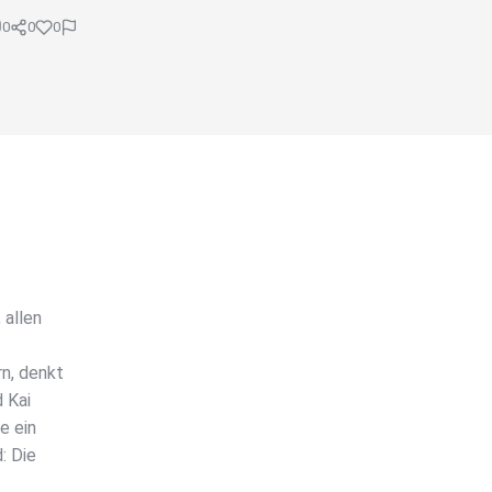
0
0
0
 allen
n, denkt
 Kai
e ein
: Die