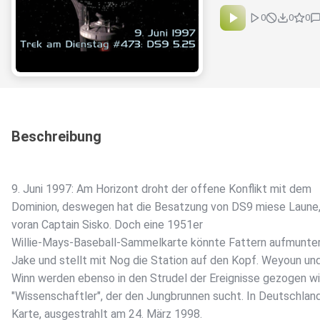
0
0
0
Beschreibung
9. Juni 1997: Am Horizont droht der offene Konflikt mit dem
Dominion, deswegen hat die Besatzung von DS9 miese Laune,
voran Captain Sisko. Doch eine 1951er
Willie-Mays-Baseball-Sammelkarte könnte Fattern aufmunter
Jake und stellt mit Nog die Station auf den Kopf. Weyoun und
Winn werden ebenso in den Strudel der Ereignisse gezogen wi
"Wissenschaftler", der den Jungbrunnen sucht. In Deutschland
Karte, ausgestrahlt am 24. März 1998.