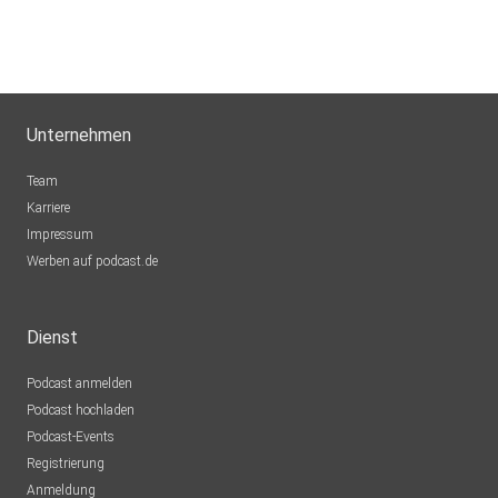
Unternehmen
Team
Karriere
Impressum
Werben auf podcast.de
Dienst
Podcast anmelden
Podcast hochladen
Podcast-Events
Registrierung
Anmeldung