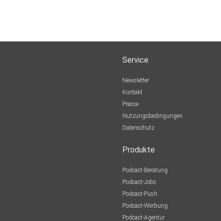
Service
Newsletter
Kontakt
Presse
Nutzungsbedingungen
Datenschutz
Produkte
Podcast-Beratung
Podcast-Jobs
Podcast-Push
Podcast-Werbung
Podcast-Agentur