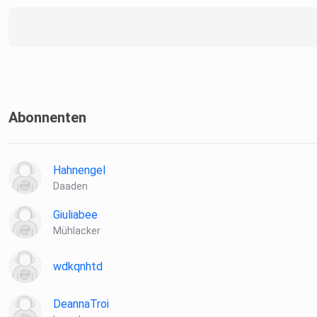
Abonnenten
Hahnengel
Daaden
Giuliabee
Mühlacker
wdkqnhtd
DeannaTroi