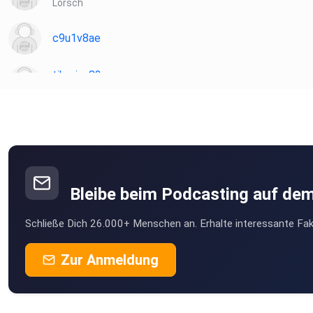
Lorsch
c9u1v8ae
tiberius82
Bielefeld
Tokugawa
Erftstadt
TNya
Purgstall
Bleibe beim Podcasting auf de
Schließe Dich 26.000+ Menschen an. Erhalte interessante Fak
Zur Anmeldung