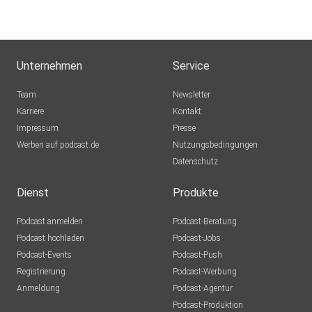
Unternehmen
Service
Team
Newsletter
Karriere
Kontakt
Impressum
Presse
Werben auf podcast.de
Nutzungsbedingungen
Datenschutz
Dienst
Produkte
Podcast anmelden
Podcast-Beratung
Podcast hochladen
Podcast-Jobs
Podcast-Events
Podcast-Push
Registrierung
Podcast-Werbung
Anmeldung
Podcast-Agentur
Podcast-Produktion