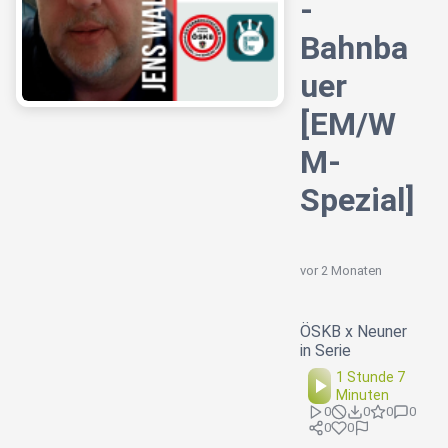
-
Bahnba
uer
[EM/W
M-
Spezial]
vor 2 Monaten
ÖSKB x Neuner
in Serie
1 Stunde 7
Minuten
0
0
0
0
0
0