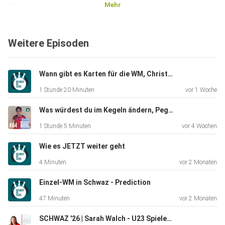
Mehr
Episoden
informiert. Hier findet ihr die Episode auf den bekannten
Podcast-Plattformen: Spotify:
Weitere Episoden
https://open.spotify.com/show/27HpOAgLFOuBKFWjJsd
m51 Amazon Music:
https://music.amazon.de/podcasts/e3f3ac84-a8ed-49bc-
Wann gibt es Karten für die WM, Christian Simon?
89fc-613e2a7aaf6d/neuner-in-serie-1-kegelpodcast
1 Stunde 20 Minuten
vor 1 Woche
Apple Podcasts:
https://podcasts.apple.com/us/podcast/neuner-in-serie-
Was würdest du im Kegeln ändern, Peggy Riedel?
1-kegel-podcast/id1681489147
1 Stunde 5 Minuten
vor 4 Wochen
Wie es JETZT weiter geht
4 Minuten
vor 2 Monaten
Einzel-WM in Schwaz - Prediction
47 Minuten
vor 2 Monaten
SCHWAZ '26 | Sarah Walch - U23 Spielerin [EM/WM-Spezial]