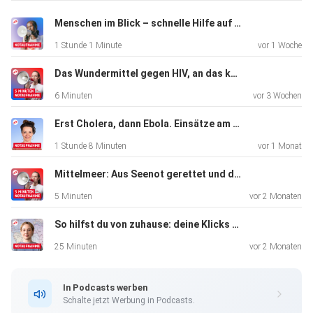
Menschen im Blick – schnelle Hilfe auf dem Mittelmeer
1 Stunde 1 Minute
vor 1 Woche
Das Wundermittel gegen HIV, an das kaum jemand rankommt
6 Minuten
vor 3 Wochen
Erst Cholera, dann Ebola. Einsätze am Limit
1 Stunde 8 Minuten
vor 1 Monat
Mittelmeer: Aus Seenot gerettet und dann?
5 Minuten
vor 2 Monaten
So hilfst du von zuhause: deine Klicks für Karten im Krisengebiet
25 Minuten
vor 2 Monaten
In Podcasts werben
Schalte jetzt Werbung in Podcasts.