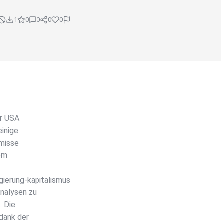
1
0
0
0
0
er USA
einige
omisse
vom
gierung-kapitalismus
nalysen zu
. Die
dank der