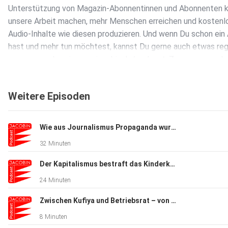
Unterstützung von Magazin-Abonnentinnen und Abonnenten k
unsere Arbeit machen, mehr Menschen erreichen und kostenl
Audio-Inhalte wie diesen produzieren. Und wenn Du schon ein
hast und mehr tun möchtest, kannst Du gerne auch etwas re
an uns spenden via www.jacobin.de/podcast. Zu unseren ande
Kanälen: Instagram: www.instagram.com/jacobinmag_de X:
www.twitter.com/jacobinmag_de YouTube:
Weitere Episoden
www.youtube.com/c/JacobinMagazin Webseite: www.jacobin
Wie aus Journalismus Propaganda wurde – von Fabian Goldmann
32 Minuten
Der Kapitalismus bestraft das Kinderkriegen – von Kristen Ghodsee
24 Minuten
Zwischen Kufiya und Betriebsrat – von Jörg Wimalasena
8 Minuten