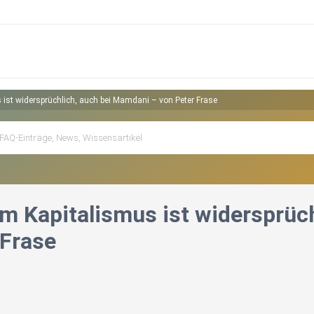
 ist widersprüchlich, auch bei Mamdani – von Peter Frase
im Kapitalismus ist widersprüc
 Frase