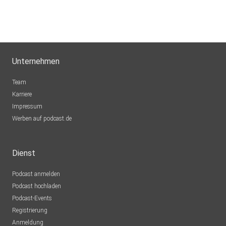
Unternehmen
Team
Karriere
Impressum
Werben auf podcast.de
Dienst
Podcast anmelden
Podcast hochladen
Podcast-Events
Registrierung
Anmeldung