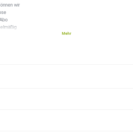
önnen wir
ose
 Abo
gelmäßig
Mehr
ren
.de