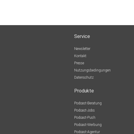
Service
Newsletter
Kontakt
Presse
Nutzungsbedingungen
Datenschutz
Produkte
Podcast-Beratung
Podcast-Jobs
Podcast-Push
Podcast-Werbung
Podcast-Agentur