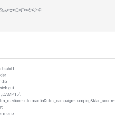
0
0
0
0
0
0
rtschiff
öder
 die
sich gut
e „CAMP15“.
utm_medium=informantin&utm_campaign=camping&klar_sourc
ht
er meine