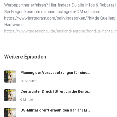
Werbepartner erfahren? Hier findest Du alle Infos & Rabatte!
Bei Fragen könnt ihr mir eine Instagram-DM schicken:
https://www.instagram.com/sallylisastarken/?hl=de Quellen:
Hantavirus:
https://www.tagesschau.de/ausland/europa/hondius-hantavir
https://www.tagesschau.de/ausland/europa/hondius-hantavir
https://www.spiegel.de/panorama/lauterbach-sieht-derzei
Schröder:
Weitere Episoden
https://www.sueddeutsche.de/politik/ukraine-krieg-newsblo
https://www.t-online.de/nachrichten/ausland/internationale
Femizide:
Planung der Voraussetzungen für einen Zivildienst | Sondersitzung zum Anschlag auf dem CSD | Klagen gegen Trumps Zölle
https://www.tagesschau.de/inland/gesellschaft/femizide-g
10 Minuten
https://www.tagesspiegel.de/politik/klarstellung-im-gesetz
Ceuta unter Druck | Streit um die Rente mit 63 | Trump stoppt Iran-Angriffe
9 Minuten
US-Militär greift erneut den Iran an | Erdüberlastungstag | Diskussion zur Senkung der Fünf-Prozent-Hürde