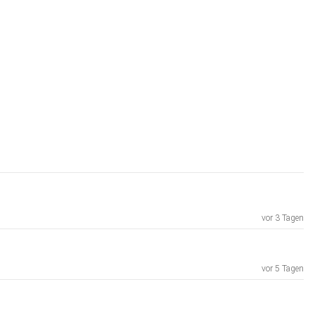
b99-829c-cbbc147657e5
i.3473071
ins-schroeder-vorstoss-zurueck.html
vor 3 Tagen
ern-15579340.html
vor 5 Tagen