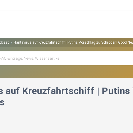
odcast
Hantavirus auf Kreuzfahrtschiff | Putins Vorschlag zu Schröder | Good N
 auf Kreuzfahrtschiff | Putins
s