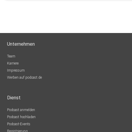
7jf4pqwq
joerg.stowasser
Fun3121
Unternehmen
Team
Karriere
Impressum
Werben auf podcast.de
Dienst
Podcast anmelden
Podcast hochladen
Podcast-Events
Registrierung