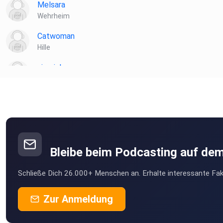
Melsara
Wehrheim
Catwoman
Hille
siemich
Gerlingen
Anhennemann
Hamburg
bilhaboom
Hamburg
Bleibe beim Podcasting auf de
Betzy
Schließe Dich 26.000+ Menschen an. Erhalte interessante Fak
Kiel
vitweb
Zur Anmeldung
Netphen