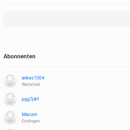
Abonnenten
ankes1504
Weitefeld
pgg7j4rf
Macom
Esslingen