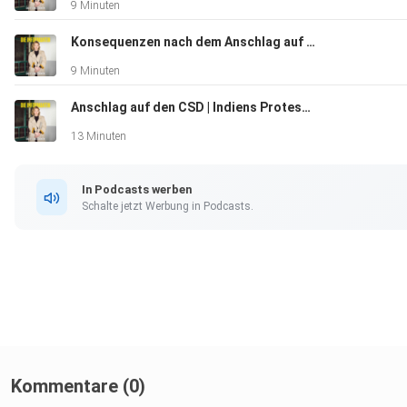
9 Minuten
Konsequenzen nach dem Anschlag auf dem CSD | US-Justizministerium reicht Eilantrag für Wahlrechtsänderungen ein
9 Minuten
Anschlag auf den CSD | Indiens Protestbewegung setzt sich durch | Merz baut Kabinett um
13 Minuten
In Podcasts werben
Schalte jetzt Werbung in Podcasts.
Kommentare (0)