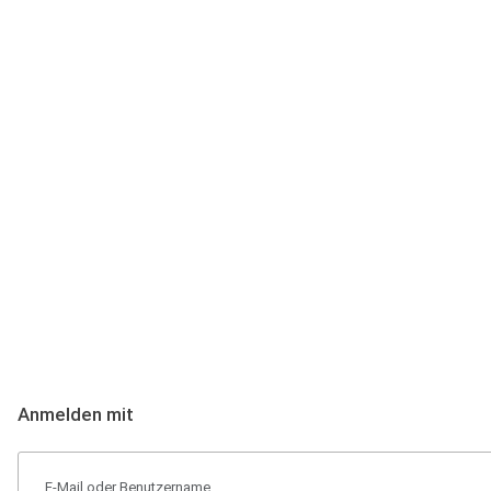
Anmeldung
Hallo Podcast-Hörer! Melde dich hier an. Dich erwarten 1 Million 
Anmelden mit