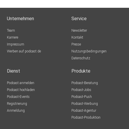
Unternehmen
Service
Team
Newsletter
Karriere
Kontakt
Impressum
Presse
Werben auf podcast.de
Nutzungsbedingungen
Datenschutz
Dienst
Produkte
Podcast anmelden
Podcast-Beratung
Podcast hochladen
Podcast-Jobs
Podcast-Events
Podcast-Push
Registrierung
Podcast-Werbung
Anmeldung
Podcast-Agentur
Podcast-Produktion