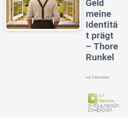
Geld
meine
Identitä
t prägt
– Thore
Runkel
vor 2 Monaten
57
Minuten
0
0
0
0
0
0
0