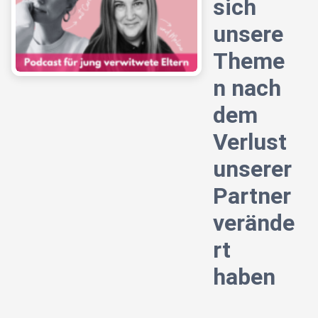
sich
unsere
Theme
n nach
dem
Verlust
unserer
Partner
verände
rt
haben