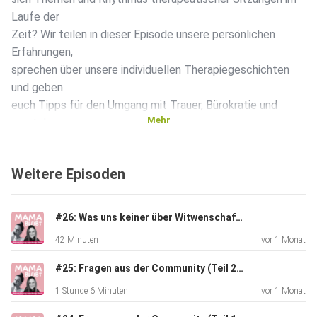
Laufe der
Zeit? Wir teilen in dieser Episode unsere persönlichen
Erfahrungen,
sprechen über unsere individuellen Therapiegeschichten
und geben
euch Tipps für den Umgang mit Trauer, Bürokratie und
Mehr
mentaler
Gesundheit. Ob ihr selbst betroffen seid, Angehörige
unterstützen
Weitere Episoden
wollt oder einfach mehr über den Weg durch die Trauer
erfahren
möchtet – diese Episode macht Mut, informiert und zeigt:
#26: Was uns keiner über Witwenschaft gesagt hat
Ihr seid
42 Minuten
vor 1 Monat
nicht allein. Shownotes Hier findet ihr die Pennebaker
Methode zum
#25: Fragen aus der Community (Teil 2): Kindertrauer, Freundschaften und Neuanfänge
expressiven Schreiben:
1 Stunde 6 Minuten
vor 1 Monat
https://www.blueprints.de/artikel/selbst-bewusst-