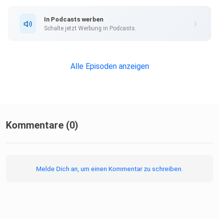
hören sind wir
bei Radio EINS in Coburg - werktäglich von 6-10 Uhr bei
In Podcasts werben
DER MORGEN
Schalte jetzt Werbung in Podcasts.
MIT APFEL UND HANFT - www.radioeins.com
Alle Episoden anzeigen
Kommentare (0)
Melde Dich an, um einen Kommentar zu schreiben.