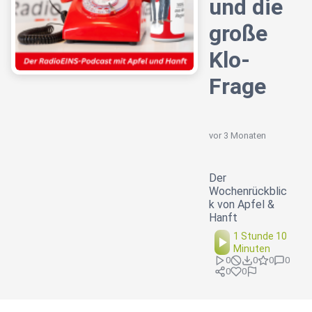
und die
große
Klo-
Frage
vor 3 Monaten
Der
Wochenrückblic
k von Apfel &
Hanft
1 Stunde 10
Minuten
0
0
0
0
0
0