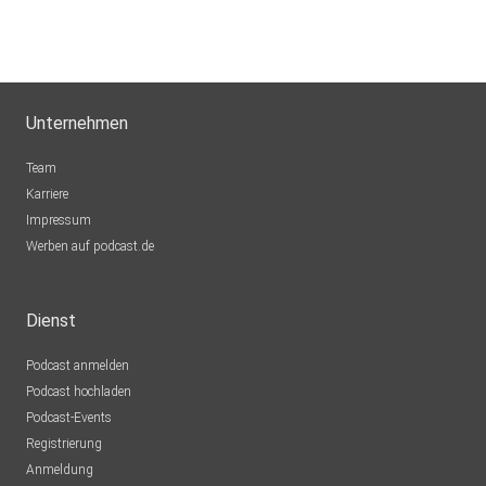
Unternehmen
Team
Karriere
Impressum
Werben auf podcast.de
Dienst
Podcast anmelden
Podcast hochladen
Podcast-Events
Registrierung
Anmeldung