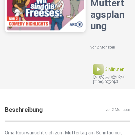
Muttert
agsplan
ung
vor 2 Monaten
3 Minuten
0
0
0
0
0
0
0
Beschreibung
vor 2 Monaten
Oma Rosi wünscht sich zum Muttertag am Sonntag nur,