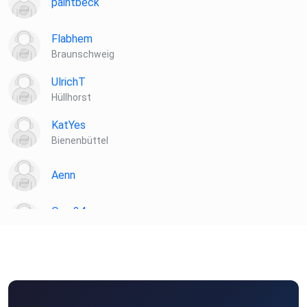
paintbeck
Flabhem
Braunschweig
UlrichT
Hüllhorst
KatYes
Bienenbüttel
Aenn
Qwe34
Kuh
Xias
Hannover
adelmensur