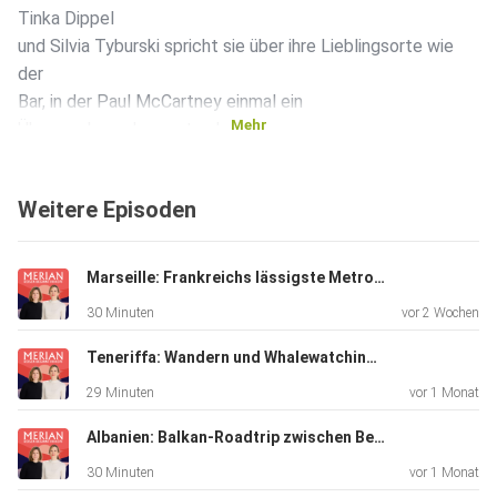
Tinka Dippel
und Silvia Tyburski spricht sie über ihre Lieblingsorte wie
der
Bar, in der Paul McCartney einmal ein
Mehr
Überraschungskonzert gab,
oder das Hotel, das seinen Gästen von einer heimlichen
Liebe
Weitere Episoden
erzählt.
Marseille: Frankreichs lässigste Metropole
30 Minuten
vor 2 Wochen
Teneriffa: Wandern und Whalewatching, Strände und Sternegucken
29 Minuten
vor 1 Monat
Albanien: Balkan-Roadtrip zwischen Bergen und Riviera
30 Minuten
vor 1 Monat