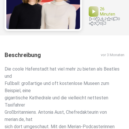
26
Minuten
0
2
0
0
0
0
Beschreibung
vor 3 Monaten
Die coole Hafenstadt hat viel mehr zu bieten als Beatles
und
Fußball: großartige und oft kostenlose Museen zum
Beispiel, eine
gigantische Kathedrale und die vielleicht nettesten
Taxifahrer
Großbritanniens. Antonia Aust, Chefredakteurin von
merian.de, hat
sich dort umgeschaut. Mit den Merian-Podcasterinnen