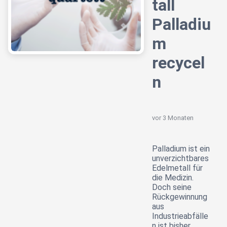
tall
Palladiu
m
recycel
n
vor 3 Monaten
Palladium ist ein
unverzichtbares
Edelmetall für
die Medizin.
Doch seine
Rückgewinnung
aus
Industrieabfälle
n ist bisher