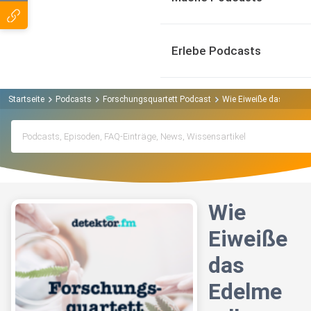
Erlebe Podcasts
Startseite
Podcasts
Forschungsquartett Podcast
Wie Eiweiße das Edelme
Wie
Eiweiße
das
Edelme