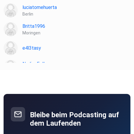
luciatomehuerta
Berlin
Britta1996
Moringen
e4l3tasy
NadineFella
Köln
awb2111
Darmstadt
musavi
Bleibe beim Podcasting auf
dem Laufenden