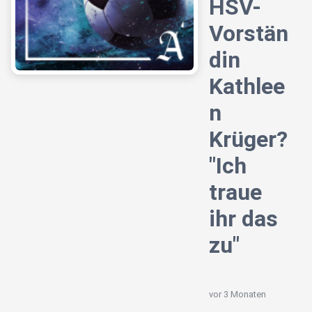
HSV-
Vorstän
din
Kathlee
n
Krüger?
"Ich
traue
ihr das
zu"
vor 3 Monaten