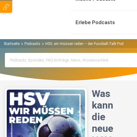
Erlebe Podcasts
Startseite
Podcasts
HSV, wir müssen reden – der Fussball-Talk Podcast
Was
kann
die
neue