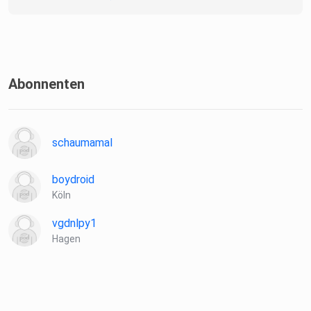
Abonnenten
schaumamal
boydroid
Köln
vgdnlpy1
Hagen