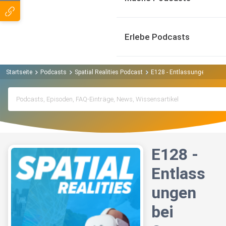
Erlebe Podcasts
Startseite
Podcasts
Spatial Realities Podcast
E128 - Entlassungen bei Sn
E128 -
Entlass
ungen
bei