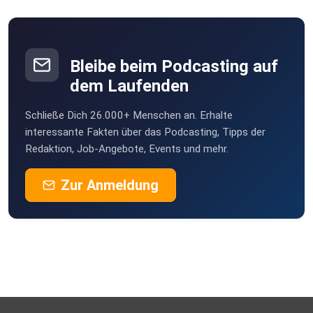
Willstätt
sanetta
Also, lass uns zusammen die 180° drehen und uns für
Bleibe beim Podcasting auf
dieLeichtigkeit des Seins entscheiden. Denn das ist unser
dem Laufenden
wahres
Zuhause imUniversum.
Schließe Dich 26.000+ Menschen an. Erhalte
interessante Fakten über das Podcasting, Tipps der
Redaktion, Job-Angebote, Events und mehr.
Zur Anmeldung
Diesem Thema habe ich den Podcast mit Tag 126
gewidmet.