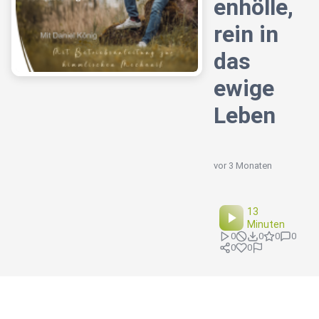
enhölle,
rein in
das
ewige
Leben
vor 3 Monaten
13
Minuten
0
0
0
0
0
0