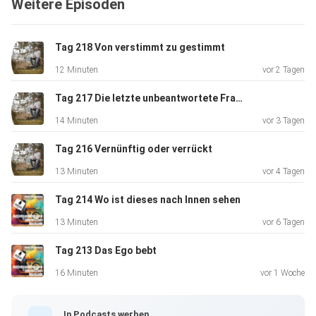
Weitere Episoden
nichtewig auf
diesem Planeten verweilen dürfen? Die Universelle
Intelligenz hat
Tag 218 Von verstimmt zu gestimmt
daso ihre Pläne für uns. Aber hey, unser Organismus könnte
12 Minuten
vor 2 Tagen
viel
länger hierbleiben! Wissenschaftlich gesehen gibt es keine
Tag 217 Die letzte unbeantwortete Frage.
Obergrenze für unser Leben.
14 Minuten
vor 3 Tagen
Tag 216 Vernünftig oder verrückt
13 Minuten
vor 4 Tagen
Tag 214 Wo ist dieses nach Innen sehen
Schau mal in die Geschichte: Methusalem chillte fast
13 Minuten
vor 6 Tagen
biszur
Tag 213 Das Ego bebt
Sintflut, Noah knackte die 900-Jahre-Marke und Adam war
auch
16 Minuten
vor 1 Woche
nicht vongestern. Doch was ist passiert? Trotz besserer
Medizin
In Podcasts werben