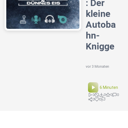
: Der
kleine
Autoba
hn-
Knigge
vor 3 Monaten
6 Minuten
0
0
0
0
0
0