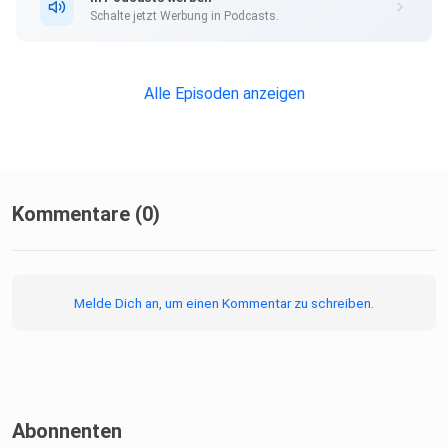
akustische
Schalte jetzt Werbung in Podcasts.
Äquivalent zu einem feuchten kleinen Finger im Gehörgang
sind.
Alle Episoden anzeigen
Kurz gesagt: Eine kleine Sonderfolge zwischen
Kommentare (0)
Verkehrserziehung,
Lebenshilfe und völliger geistiger Entgleisung.
Melde Dich an, um einen Kommentar zu schreiben.
Abonnenten