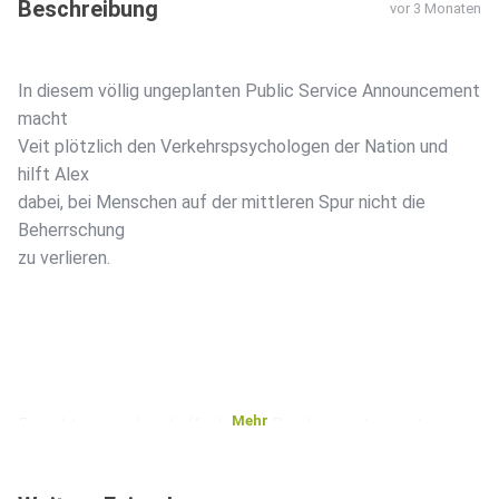
Beschreibung
vor 3 Monaten
In diesem völlig ungeplanten Public Service Announcement
macht
Veit plötzlich den Verkehrspsychologen der Nation und
hilft Alex
dabei, bei Menschen auf der mittleren Spur nicht die
Beherrschung
zu verlieren.
Mehr
Es geht um winkende Kinder auf Brücken, entspannteres
Autofahren,
das emotionale Streicheln des eigenen Autos und die