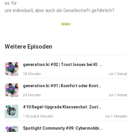
es für
uns individuell, aber auch als Gesellschaft gefährlich?
Mehr
Weitere Episoden
generation:ki #02 | Trust Issues bei KI: Erkennst du noch, was echt ist?
18 Minuten
vor 1 Monat
generation:ki #01 | Komfort oder Kontrollverlust? Wenn Künstliche Intelligenz dein Alltag ist
24 Minuten
vor 1 Monat
#10 Regel-Upgrade Klassenchat: Zuständigkeiten klären und Haltung leben
1 Stunde 8 Minuten
vor 2 Monaten
Spotlight Community #09: Cybermobbing zwischen Schulhof und Smartphone