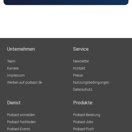
Unternehmen
Service
Team
Newsletter
Karriere
Kontakt
Impressum
Presse
Werben auf podcast.de
Nutzungsbedingungen
Datenschutz
Dienst
Produkte
Podcast anmelden
Podcast-Beratung
Podcast hochladen
Podcast-Jobs
Podcast-Events
Podcast-Push