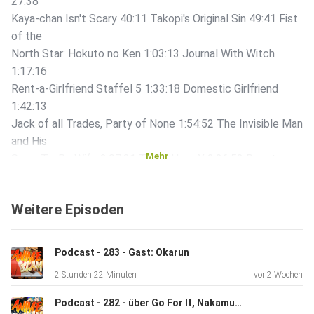
27:38
Kaya-chan Isn't Scary 40:11 Takopi's Original Sin 49:41 Fist
of the
North Star: Hokuto no Ken 1:03:13 Journal With Witch
1:17:16
Rent-a-Girlfriend Staffel 5 1:33:18 Domestic Girlfriend
1:42:13
Jack of all Trades, Party of None 1:54:52 The Invisible Man
and His
Mehr
Soon-To-Be Wife 2:07:31 To Be Hero X 2:26:53 Rooster
Fighter
2:33:48 The Funeral Processions of K
Weitere Episoden
Podcast - 283 - Gast: Okarun
2 Stunden 22 Minuten
vor 2 Wochen
Podcast - 282 - über Go For It, Nakamura-kun!, Hell Mode und mehr