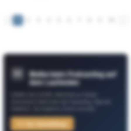
‹
1
2
3
4
5
6
7
8
9
10
...
Bleibe beim Podcasting auf
dem Laufenden
Schließe Dich 26.000+ Menschen an. Erhalte
interessante Fakten über das Podcasting, Tipps der
Redaktion, Job-Angebote, Events und mehr.
Zur Anmeldung