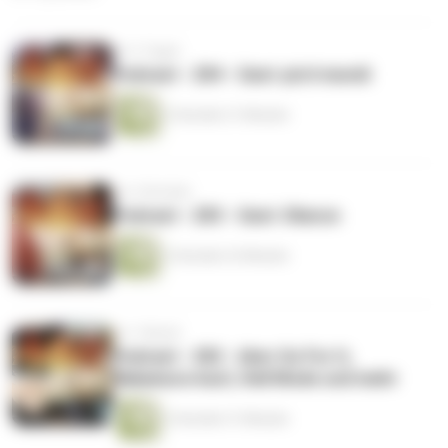
vor 2 Tagen
Podcast - 284 - Gast: picti mundi
2 Stunden 21 Minuten
vor 2 Wochen
Podcast - 283 - Gast: Okarun
2 Stunden 22 Minuten
vor 1 Monat
Podcast - 282 - über Go For It,
Nakamura-kun!, Hell Mode und mehr
2 Stunden 31 Minuten