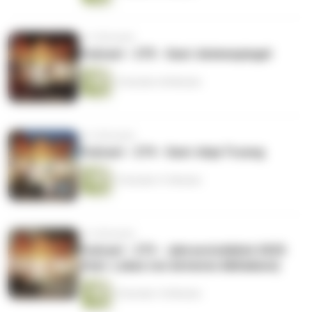
vor 5 Monaten
Podcast - 275 - Gast: Animespiegel
2 Stunden 44 Minuten
vor 6 Monaten
Podcast - 274 - Gast: Anja Truong
2 Stunden 31 Minuten
vor 6 Monaten
Podcast - 273 - Jahresrückblick 2025
(feat. Lukas von Antenne Akihabara)
6 Stunden 16 Minuten