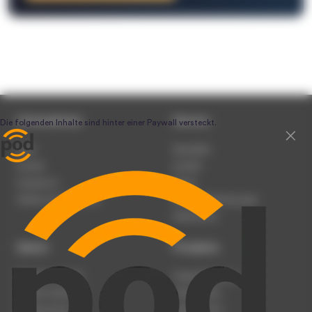
Unternehmen
Service
Team
Newsletter
Karriere
Kontakt
Impressum
Presse
Werben auf podcast.de
Nutzungsbedingungen
Datenschutz
Dienst
Produkte
Podcast anmelden
Podcast-Beratung
Podcast hochladen
Podcast-Jobs
Podcast-Events
Podcast-Push