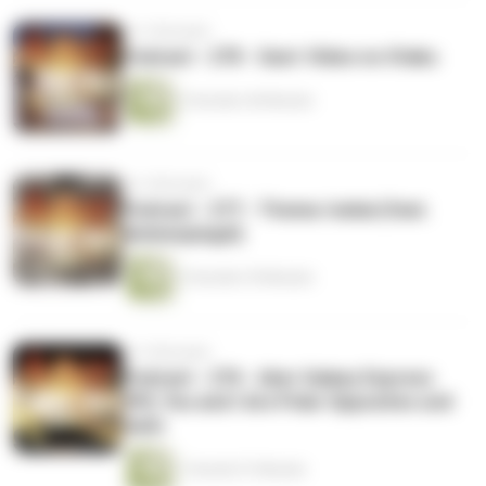
vor 3 Monaten
Podcast - 278 - Gast: Video no Otaku
2 Stunden 46 Minuten
vor 4 Monaten
Podcast - 277 - Thema: Isekai (feat.
Animespiegel)
2 Stunden 39 Minuten
vor 5 Monaten
Podcast - 276 - über Galaxy Express
999, You and I Are Polar Opposites und
mehr
1 Stunde 51 Minuten