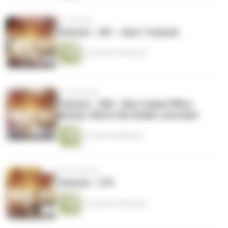
vor 1 Monat
Podcast - 281 - Gast: Tsubomi
2 Stunden 50 Minuten
vor 2 Monaten
Podcast - 280 - über Isekai Office
Worker, Witch Hat Atelier und mehr
1 Stunde 46 Minuten
vor 3 Monaten
Podcast - 279
2 Stunden 48 Minuten