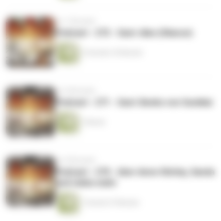
vor 7 Monaten
Podcast - 272 - Gast: Alex (Okarun)
2 Stunden 35 Minuten
vor 8 Monaten
Podcast - 271 - Gast: Benks von Sumikai
1 Minute
vor 8 Monaten
Podcast - 270 - über Anne Shirley, Sanda
und vieles mehr
1 Stunde 47 Minuten