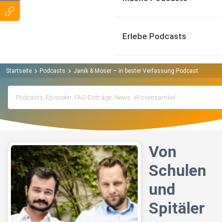
Erlebe Podcasts
Startseite
Podcasts
Janik & Moser – in bester Verfassung Podcast
Von S
Von
Schulen
und
Spitäler