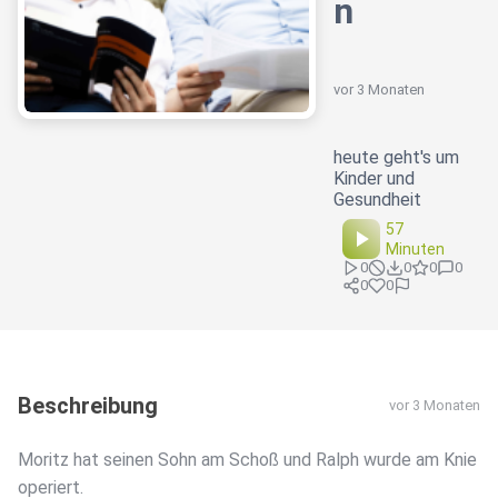
n
vor 3 Monaten
heute geht's um
Kinder und
Gesundheit
57
Minuten
0
0
0
0
0
0
Beschreibung
vor 3 Monaten
Moritz hat seinen Sohn am Schoß und Ralph wurde am Knie
operiert.