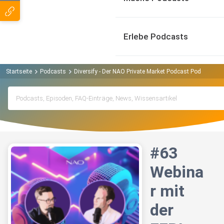
Erlebe Podcasts
Startseite
Podcasts
Diversify - Der NAO Private Market Podcast Podcast
#
#63
Webina
r mit
der