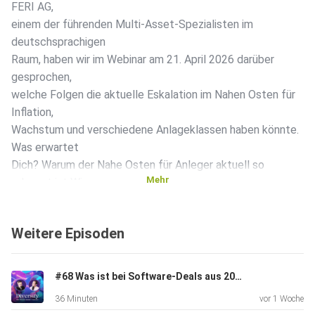
FERI AG,
einem der führenden Multi-Asset-Spezialisten im
deutschsprachigen
Raum, haben wir im Webinar am 21. April 2026 darüber
gesprochen,
welche Folgen die aktuelle Eskalation im Nahen Osten für
Inflation,
Wachstum und verschiedene Anlageklassen haben könnte.
Was erwartet
Dich? Warum der Nahe Osten für Anleger aktuell so
Mehr
relevant ist Wir
sprechen darüber, warum geopolitische Risiken wieder
stärker in den
Weitere Episoden
Fokus rücken und welche Rolle der Nahe Osten derzeit für
Kapitalmärkte und Asset-Allokation spielt. Welche Folgen
die
#68 Was ist bei Software-Deals aus 2021 schiefgelaufen?
aktuelle Eskalation für Inflation und Wachstum haben kann
36 Minuten
vor 1 Woche
Du