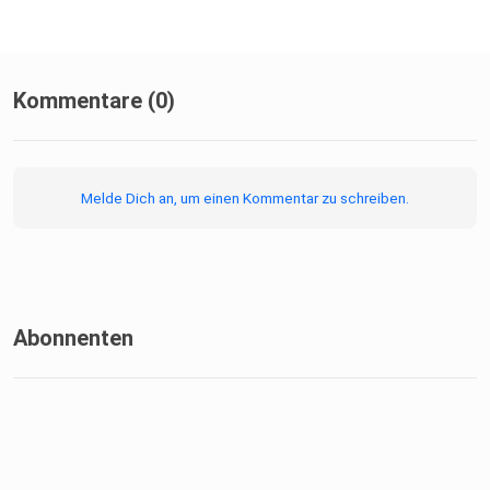
welche Überlegungen für Anleger jetzt wichtig sind.
Disclaimer:
Dieser Podcast dient ausschließlich zu
Informationszwecken und ist
Kommentare (0)
nicht als Anlageberatung zu verstehen.
Melde Dich an, um einen Kommentar zu schreiben.
Abonnenten