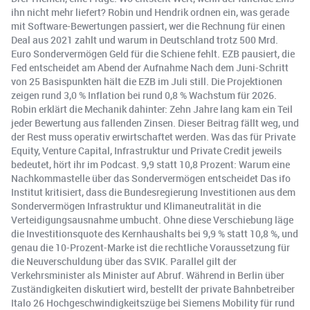
ihn nicht mehr liefert? Robin und Hendrik ordnen ein, was gerade
mit Software-Bewertungen passiert, wer die Rechnung für einen
Deal aus 2021 zahlt und warum in Deutschland trotz 500 Mrd.
Euro Sondervermögen Geld für die Schiene fehlt. EZB pausiert, die
Fed entscheidet am Abend der Aufnahme Nach dem Juni-Schritt
von 25 Basispunkten hält die EZB im Juli still. Die Projektionen
zeigen rund 3,0 % Inflation bei rund 0,8 % Wachstum für 2026.
Robin erklärt die Mechanik dahinter: Zehn Jahre lang kam ein Teil
jeder Bewertung aus fallenden Zinsen. Dieser Beitrag fällt weg, und
der Rest muss operativ erwirtschaftet werden. Was das für Private
Equity, Venture Capital, Infrastruktur und Private Credit jeweils
bedeutet, hört ihr im Podcast. 9,9 statt 10,8 Prozent: Warum eine
Nachkommastelle über das Sondervermögen entscheidet Das ifo
Institut kritisiert, dass die Bundesregierung Investitionen aus dem
Sondervermögen Infrastruktur und Klimaneutralität in die
Verteidigungsausnahme umbucht. Ohne diese Verschiebung läge
die Investitionsquote des Kernhaushalts bei 9,9 % statt 10,8 %, und
genau die 10-Prozent-Marke ist die rechtliche Voraussetzung für
die Neuverschuldung über das SVIK. Parallel gilt der
Verkehrsminister als Minister auf Abruf. Während in Berlin über
Zuständigkeiten diskutiert wird, bestellt der private Bahnbetreiber
Italo 26 Hochgeschwindigkeitszüge bei Siemens Mobility für rund