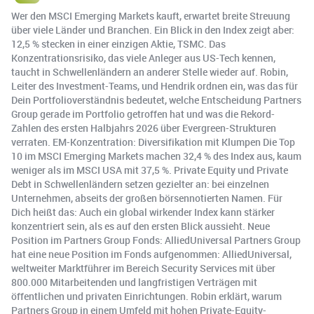
Wer den MSCI Emerging Markets kauft, erwartet breite Streuung
über viele Länder und Branchen. Ein Blick in den Index zeigt aber:
12,5 % stecken in einer einzigen Aktie, TSMC. Das
Konzentrationsrisiko, das viele Anleger aus US-Tech kennen,
taucht in Schwellenländern an anderer Stelle wieder auf. Robin,
Leiter des Investment-Teams, und Hendrik ordnen ein, was das für
Dein Portfolioverständnis bedeutet, welche Entscheidung Partners
Group gerade im Portfolio getroffen hat und was die Rekord-
Zahlen des ersten Halbjahrs 2026 über Evergreen-Strukturen
verraten. EM-Konzentration: Diversifikation mit Klumpen Die Top
10 im MSCI Emerging Markets machen 32,4 % des Index aus, kaum
weniger als im MSCI USA mit 37,5 %. Private Equity und Private
Debt in Schwellenländern setzen gezielter an: bei einzelnen
Unternehmen, abseits der großen börsennotierten Namen. Für
Dich heißt das: Auch ein global wirkender Index kann stärker
konzentriert sein, als es auf den ersten Blick aussieht. Neue
Position im Partners Group Fonds: AlliedUniversal Partners Group
hat eine neue Position im Fonds aufgenommen: AlliedUniversal,
weltweiter Marktführer im Bereich Security Services mit über
800.000 Mitarbeitenden und langfristigen Verträgen mit
öffentlichen und privaten Einrichtungen. Robin erklärt, warum
Partners Group in einem Umfeld mit hohen Private-Equity-