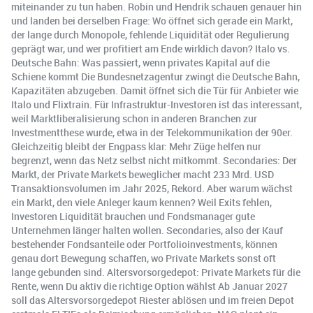
miteinander zu tun haben. Robin und Hendrik schauen genauer hin
und landen bei derselben Frage: Wo öffnet sich gerade ein Markt,
der lange durch Monopole, fehlende Liquidität oder Regulierung
geprägt war, und wer profitiert am Ende wirklich davon? Italo vs.
Deutsche Bahn: Was passiert, wenn privates Kapital auf die
Schiene kommt Die Bundesnetzagentur zwingt die Deutsche Bahn,
Kapazitäten abzugeben. Damit öffnet sich die Tür für Anbieter wie
Italo und Flixtrain. Für Infrastruktur-Investoren ist das interessant,
weil Marktliberalisierung schon in anderen Branchen zur
Investmentthese wurde, etwa in der Telekommunikation der 90er.
Gleichzeitig bleibt der Engpass klar: Mehr Züge helfen nur
begrenzt, wenn das Netz selbst nicht mitkommt. Secondaries: Der
Markt, der Private Markets beweglicher macht 233 Mrd. USD
Transaktionsvolumen im Jahr 2025, Rekord. Aber warum wächst
ein Markt, den viele Anleger kaum kennen? Weil Exits fehlen,
Investoren Liquidität brauchen und Fondsmanager gute
Unternehmen länger halten wollen. Secondaries, also der Kauf
bestehender Fondsanteile oder Portfolioinvestments, können
genau dort Bewegung schaffen, wo Private Markets sonst oft
lange gebunden sind. Altersvorsorgedepot: Private Markets für die
Rente, wenn Du aktiv die richtige Option wählst Ab Januar 2027
soll das Altersvorsorgedepot Riester ablösen und im freien Depot