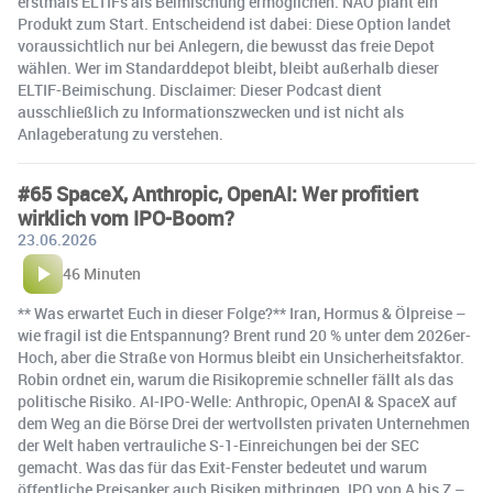
erstmals ELTIFs als Beimischung ermöglichen. NAO plant ein
Produkt zum Start. Entscheidend ist dabei: Diese Option landet
voraussichtlich nur bei Anlegern, die bewusst das freie Depot
wählen. Wer im Standarddepot bleibt, bleibt außerhalb dieser
ELTIF-Beimischung. Disclaimer: Dieser Podcast dient
ausschließlich zu Informationszwecken und ist nicht als
Anlageberatung zu verstehen.
#65 SpaceX, Anthropic, OpenAI: Wer profitiert
wirklich vom IPO-Boom?
23.06.2026
46 Minuten
** Was erwartet Euch in dieser Folge?** Iran, Hormus & Ölpreise –
wie fragil ist die Entspannung? Brent rund 20 % unter dem 2026er-
Hoch, aber die Straße von Hormus bleibt ein Unsicherheitsfaktor.
Robin ordnet ein, warum die Risikopremie schneller fällt als das
politische Risiko. AI-IPO-Welle: Anthropic, OpenAI & SpaceX auf
dem Weg an die Börse Drei der wertvollsten privaten Unternehmen
der Welt haben vertrauliche S-1-Einreichungen bei der SEC
gemacht. Was das für das Exit-Fenster bedeutet und warum
öffentliche Preisanker auch Risiken mitbringen. IPO von A bis Z –