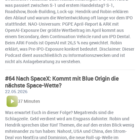
was passiert zwischen S-1 und erstem Handelstag? S-1,
Roadshow, Book-Building, Lock-up: Hendrik und Robin erklären
den Ablauf und warum die Wertentwicklung oft lange vor dem IPO
stattfindet. NAO-Universum: PGPE April-Report & ARK mit
OpenAI-Exposure Der größte Wertbeitrag im April kommt aus
einem Secondary, dem Continuation Vehicle rund um IPD Dental.
Beim ARK-Fonds ist OpenAI mit 26,5 % neu gewichtet. Robin
erklärt, was Pre-IPO-Exposure konkret bedeutet. Disclaimer: Dieser
Podcast dient ausschließlich zu Informationszwecken und ist
nicht als Anlageberatung zu verstehen.
#64 Nach SpaceX: Kommt mit Blue Origin die
nächste Space-Wette?
22.05.2026
37 Minuten
Was erwartet Euch in dieser Folge? Megatrends sind die
Schlagzeile. Geld verdient wird am Engpass dahinter. Robin und
Hendrik sprechen über fünf Themen, die auf den ersten Blick wenig
miteinander zu tun haben: Nahost, USA und China, den Strom-
Deal von NextEra und Dominion, die neue Roll-up-Welle im