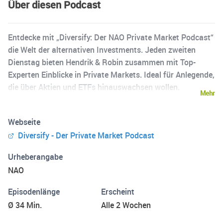
Über diesen Podcast
Entdecke mit „Diversify: Der NAO Private Market Podcast“
die Welt der alternativen Investments. Jeden zweiten
Dienstag bieten Hendrik & Robin zusammen mit Top-
Experten Einblicke in Private Markets. Ideal für Anlegende,
die über Aktien und ETFs hinauswachsen wollen.
Mehr
Spannend, informativ und praxisnah. Abonniere jetzt und
werde Teil unserer Community! Disclaimer: Dieser Podcast
Webseite
dient ausschließlich zu Informationszwecken und stellt
Diversify - Der Private Market Podcast
keine Anlageberatung dar.
Urheberangabe
NAO
Episodenlänge
Erscheint
Ø 34 Min.
Alle 2 Wochen