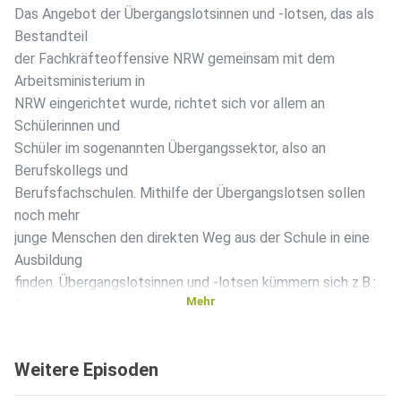
Das Angebot der Übergangslotsinnen und -lotsen, das als
Bestandteil
der Fachkräfteoffensive NRW gemeinsam mit dem
Arbeitsministerium in
NRW eingerichtet wurde, richtet sich vor allem an
Schülerinnen und
Schüler im sogenannten Übergangssektor, also an
Berufskollegs und
Berufsfachschulen. Mithilfe der Übergangslotsen sollen
noch mehr
junge Menschen den direkten Weg aus der Schule in eine
Ausbildung
finden. Übergangslotsinnen und -lotsen kümmern sich z.B.:
Mehr
Sie
beraten die Jugendlichen bei der Gestaltung des
Übergangs von der
Weitere Episoden
Schule. Sie helfen ihnen bei der Selbstorganisation,
unterstützen