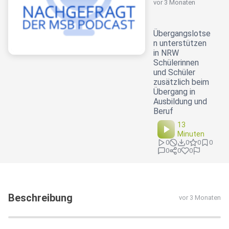
vor 3 Monaten
Übergangslotse
n unterstützen
in NRW
Schülerinnen
und Schüler
zusätzlich beim
Übergang in
Ausbildung und
Beruf
13
Minuten
0
0
0
0
0
0
0
Beschreibung
vor 3 Monaten