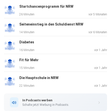
sie bei der Suche nach Praktikumsplätzen. Sie begleiten
Startchancenprogramm für NRW
sie zu
26 Minuten
vor 5 Monaten
wichtigen Terminen. Sie unterstützen bei der Suche nach
einem
Seiteneinstieg in den Schuldienst NRW
Ausbildungsplatz und unterstützen sie auch beim
14 Minuten
vor 6 Monaten
individuellen
Bewerbungsprozess. Wie sich das gestaltet und organisiert
Diabetes
wird,
16 Minuten
vor 1 Jahr
erfährt man im Gespräch mit Herrn Nüchter vom
Ministerium für
Fit für Mehr
Schule und Bildung des Landes Nordrhein-Westfalen.
15 Minuten
vor 1 Jahr
Weitere
Die Hauptschule in NRW
Informationen gibt es hier:
https://www.schulministerium.nrw/uebergangslotsen
22 Minuten
vor 1 Jahr
https://www.mags.nrw/ausbildungswege-nrw-coaches-
und-uebergangslotsen-bringen-junge-menschen-und-
In Podcasts werben
betriebe-zusammen
Schalte jetzt Werbung in Podcasts.
Ein Transkript gibt es hier: