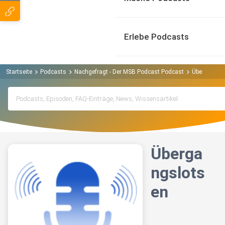
Erlebe Podcasts
Startseite
Podcasts
Nachgefragt - Der MSB Podcast Podcast
Übergangsl
Überga
ngslots
en