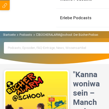
Erlebe Podcasts
Startseite
Podcasts
💥BÜCHERALARM@school: Der Bücher-Podcast aus der
"Kanna
woniwa
sein –
Manch