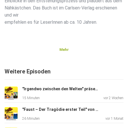
Einblicke in den Entstehungsprozess und plaudert aus dem
Nähkästchen. Das Buch ist im Carlsen-Verlag erschienen
und wir
empfehlen es für LeserInnen ab ca. 10 Jahren.
Mehr
Weitere Episoden
"Irgendwo zwischen den Welten" präsentiert von den Mädchen der Luftsprünge-AG an der Jahn-Realschule
15 Minuten
vor 2 Wochen
"Faust – Der Tragödie erster Teil" von Johann Wolfgang von Goethe
26 Minuten
vor 1 Monat