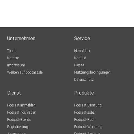
Unternehmen
Service
Team
Newsletter
Karriere
Kontakt
Impressum
Presse
Werben auf podcast.de
Nutzungsbedingungen
Datenschutz
Dienst
Produkte
Podcast anmelden
Podcast-Beratung
Podcast hochladen
Podcast-Jobs
Podcast-Events
Podcast-Push
Registrierung
Podcast-Werbung