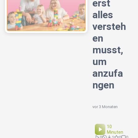
erst
alles
versteh
en
musst,
um
anzufa
ngen
vor 3 Monaten
10
Minuten
0
1
0
0