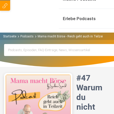
Erlebe Podcasts
Startseite
Podcasts
Mama macht Börse - Reich geht auch in Teilzeit Podca
#47
Warum
du
nicht