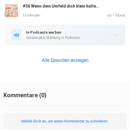
#56 Wenn dein Umfeld dich klein halten will – Wie du mit Neid umgehst, wenn du dich veränderst
Sichere dir JETZT tägliche Inspiration auf Instagram:
16 Minuten
vor 1 Monat
⁠https://www.instagram.com/mamamachtboerse⁠
In Podcasts werben
Schalte jetzt Werbung in Podcasts.
Wenn du bereit bist, DEIN Geld auf die Überholspur zu
bringen,
dann sichere dir gleich einen Termin zumkostenfreien
Alle Episoden anzeigen
Klarheits-Call: ⁠Beratungsgesprächbuchen | Mama macht
Börse⁠
Kommentare (0)
Finde jetzt heraus, welcher Investment-Typ du bist und
Melde Dich an, um einen Kommentar zu schreiben.
erfahre in