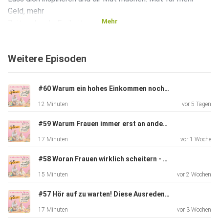
Geld, mehr
Mehr
Zeit und mehr Freiheit.
Weitere Episoden
#60 Warum ein hohes Einkommen noch lange kein Vermögen bedeutet
Viel Freude beim Hören.
12 Minuten
vor 5 Tagen
#59 Warum Frauen immer erst an andere denken und sich dabei selbst vergessen
17 Minuten
vor 1 Woche
#58 Woran Frauen wirklich scheitern - die Börse ist es nicht
Love, Sabine
15 Minuten
vor 2 Wochen
#57 Hör auf zu warten! Diese Ausreden kosten dich ein Vermögen.
17 Minuten
vor 3 Wochen