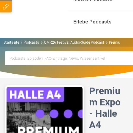
Erlebe Podcasts
Startseite
Podcasts
OMR26 Festival Audio-Guide Podcast
Premium Expo -
Premiu
m Expo
- Halle
A4