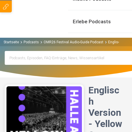
Erlebe Podcasts
Startseite
Podcasts
OMR26 Festival Audio-Guide Podcast
Englisch Versio
Englisc
h
Version
- Yellow