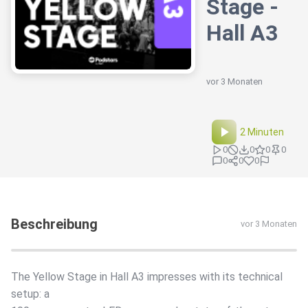
Stage -
Hall A3
vor 3 Monaten
2 Minuten
0
0
0
0
0
0
0
Beschreibung
vor 3 Monaten
The Yellow Stage in Hall A3 impresses with its technical
setup: a