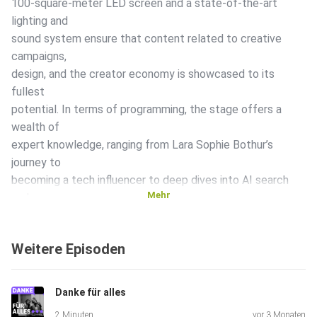
100-square-meter LED screen and a state-of-the-art
lighting and
sound system ensure that content related to creative
campaigns,
design, and the creator economy is showcased to its
fullest
potential. In terms of programming, the stage offers a
wealth of
expert knowledge, ranging from Lara Sophie Bothur’s
journey to
becoming a tech influencer to deep dives into AI search
Mehr
and
e-commerce success strategies using Google AI.
Weitere Episoden
Danke für alles
2 Minuten
vor 3 Monaten