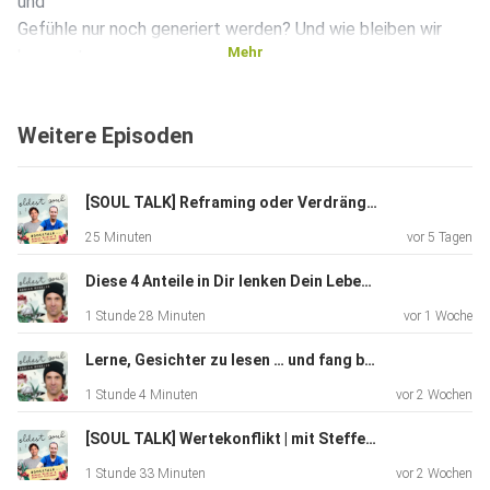
und
Gefühle nur noch generiert werden? Und wie bleiben wir
Mehr
bewusst,
echt und verbunden in einer Welt voller KI?
Weitere Episoden
[SOUL TALK] Reframing oder Verdrängung? Spiritueller Umgang mit Nervensägen | mit Steffen Kirchner
25 Minuten
vor 5 Tagen
Diese 4 Anteile in Dir lenken Dein Leben | mit Martin Frederik Garbers
1 Stunde 28 Minuten
vor 1 Woche
Lerne, Gesichter zu lesen … und fang bei Deinem eigenen an | mit Anita Horn-Lingk
1 Stunde 4 Minuten
vor 2 Wochen
[SOUL TALK] Wertekonflikt | mit Steffen Kirchner
1 Stunde 33 Minuten
vor 2 Wochen