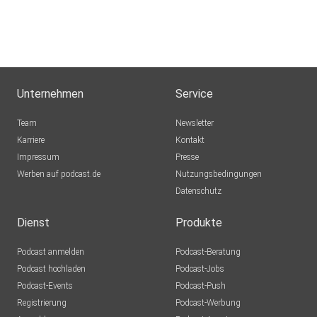
Unternehmen
Service
Team
Newsletter
Karriere
Kontakt
Impressum
Presse
Werben auf podcast.de
Nutzungsbedingungen
Datenschutz
Dienst
Produkte
Podcast anmelden
Podcast-Beratung
Podcast hochladen
Podcast-Jobs
Podcast-Events
Podcast-Push
Registrierung
Podcast-Werbung