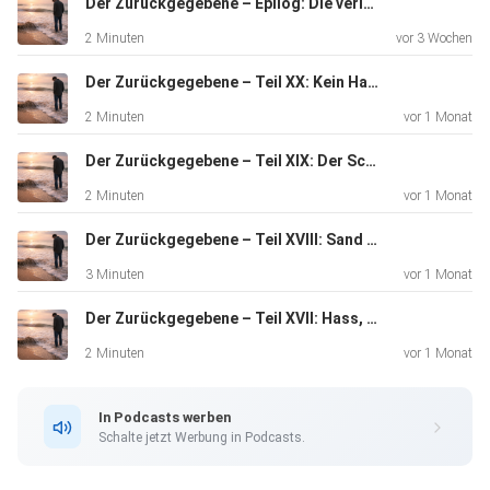
Der Zurückgegebene – Epilog: Die verlorenen Jahre
zurückzugeben, wohin er gehört.
2 Minuten
vor 3 Wochen
Der Zurückgegebene – Teil XX: Kein Happy End
Hinweis: Diese Sprachaufnahme wurde mit
2 Minuten
vor 1 Monat
Unterstützung einer KI-generierten Stimme erstellt. Das
Bild
Der Zurückgegebene – Teil XIX: Der Schlussstrich
wurde mit Unterstützung Künstlicher Intelligenz generiert.
2 Minuten
vor 1 Monat
Der Zurückgegebene – Teil XVIII: Sand und Felsen
3 Minuten
vor 1 Monat
Der Zurückgegebene – Teil XVII: Hass, Liebe, Leere
2 Minuten
vor 1 Monat
In Podcasts werben
Schalte jetzt Werbung in Podcasts.