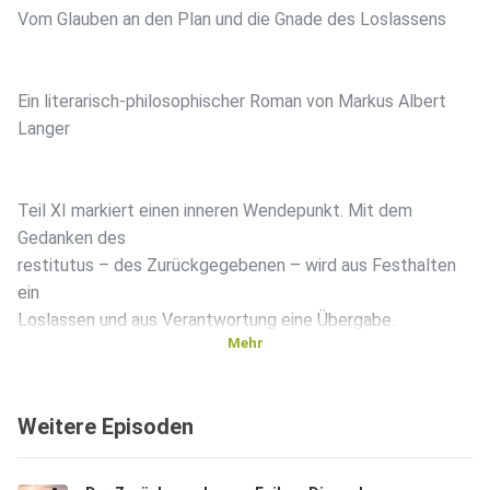
Vom Glauben an den Plan und die Gnade des Loslassens
Ein literarisch‑philosophischer Roman von Markus Albert
Langer
Teil XI markiert einen inneren Wendepunkt. Mit dem
Gedanken des
restitutus – des Zurückgegebenen – wird aus Festhalten
ein
Loslassen und aus Verantwortung eine Übergabe.
Mehr
Diese Episode erzählt von der theologischen Deutung
Weitere Episoden
eines Endes:
davon, einen Menschen nicht fallen zu lassen, sondern ihn
dorthin