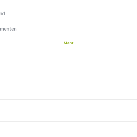
and
ementen
Mehr
n