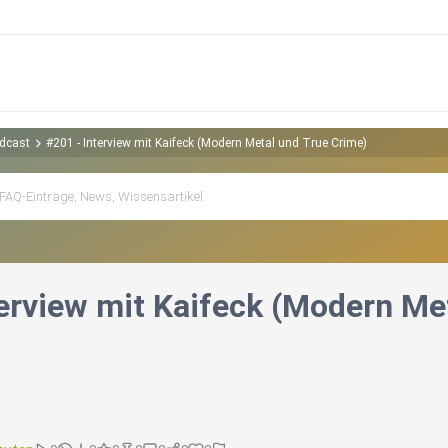
odcast
#201 - Interview mit Kaifeck (Modern Metal und True Crime)
terview mit Kaifeck (Modern Me