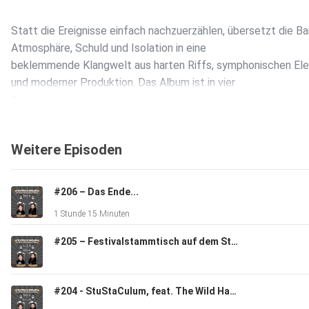
Statt die Ereignisse einfach nachzuerzählen, übersetzt die B
Atmosphäre, Schuld und Isolation in eine
beklemmende Klangwelt aus harten Riffs, symphonischen El
und moderner Produktion. Das Album ist in vier
Akte gegliedert und arbeitet mit metaphorischer
Bildsprache, religiösen Motiven und deutschsprachigen
Texten – ein geschlossenes Werk mit starkem
Weitere Episoden
erzählerischem Fokus.
#206 – Das Ende...
Im Gespräch geht es nicht nur um die Musik und den kreative
1 Stunde 15 Minuten
Prozess, sondern auch um den realen True-Crime-Fall
Hinterkaifeck, nach dem sich die Band benannt hat.
#205 – Festivalstammtisch auf dem StuStaCulum
Links to Swallow
Kaifeck auf Spotify
#204 - StuStaCulum, feat. The Wild Hawks & Geschichten