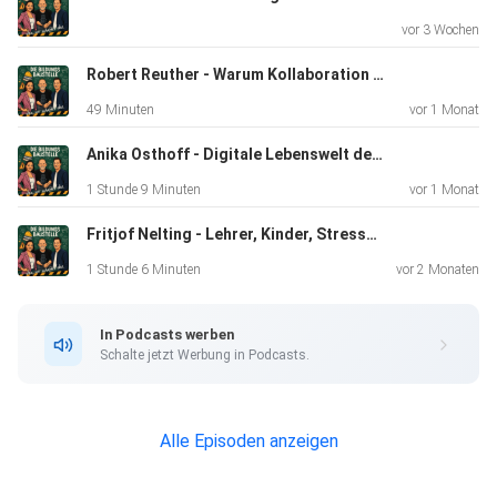
vor 3 Wochen
Robert Reuther - Warum Kollaboration im Lehrerzimmer die beste Unterrichtsrevolution ist
49 Minuten
vor 1 Monat
Anika Osthoff - Digitale Lebenswelt der Kinder: Kontrolle oder Vertrauen? Der Schlüssel liegt im Mittelweg
1 Stunde 9 Minuten
vor 1 Monat
Fritjof Nelting - Lehrer, Kinder, Stress? So entkommst du der Stressfalle mit biochemischer Yoga-Strategie!
1 Stunde 6 Minuten
vor 2 Monaten
In Podcasts werben
Schalte jetzt Werbung in Podcasts.
Alle Episoden anzeigen