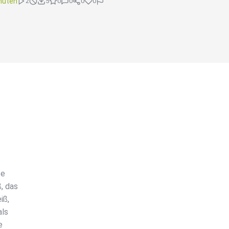
nuten
2
5
0
0
0
0
te
, das
iß,
als
e