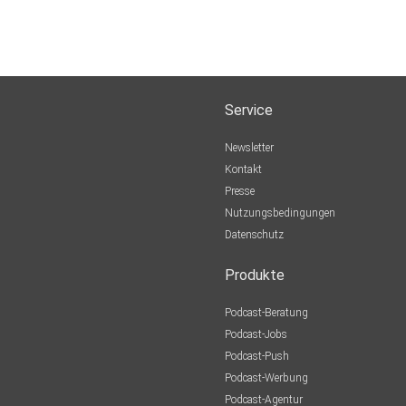
Service
Newsletter
Kontakt
Presse
Nutzungsbedingungen
Datenschutz
Produkte
Podcast-Beratung
Podcast-Jobs
Podcast-Push
Podcast-Werbung
Podcast-Agentur