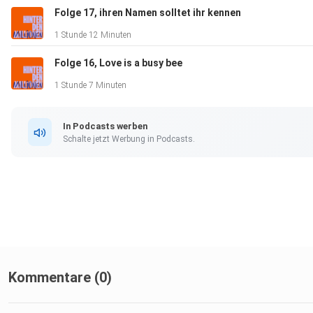
Podcast zur Doku:
Folge 17, ihren Namen solltet ihr kennen
https://www.ardsounds.de/episode/urn:ard:episode:fb3b07
1 Stunde 12 Minuten
Folge 16, Love is a busy bee
Hendrik Holt:
1 Stunde 7 Minuten
https://de.wikipedia.org/wiki/Hendrik_Holt
In Podcasts werben
Schalte jetzt Werbung in Podcasts.
https://verbraucherschutzforum.berlin/2026-03-27/vom-ener
https://www.topagrar.com/energie/news/windkraft-betruger
Atlas-Netzwerk und allgemeine Vernetzung der Überreichen
Kommentare (0)