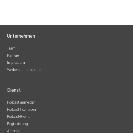
Unternehmen
Team
Karriere
Impressum
Werben auf podcast.de
Dienst
Podcast anmelden
Podcast hochladen
Podcast-Events
Registrierung
Anmeldung