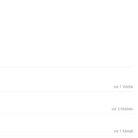
vor 1 Woche
vor 3 Wochen
kZS9hZXgvbzIzMDk5NjI
vor 1 Monat