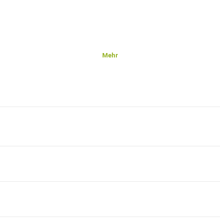
Mehr
hwindler/holt-der-windkraft-schwindler/swr/Y3JpZDovL3N3ci5