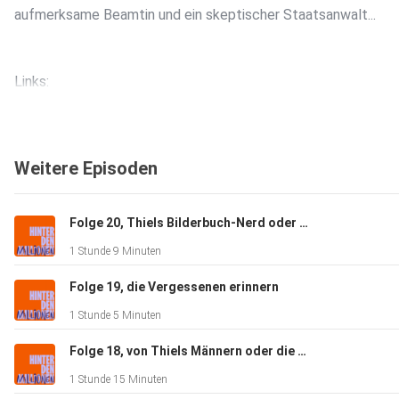
aufmerksame Beamtin und ein skeptischer Staatsanwalt...
Links:
Steady: https://steady.page/de/hinter-den-millionen
Weitere Episoden
Instagram: https://www.instagram.com/hinterdenmillionen?
Folge 20, Thiels Bilderbuch-Nerd oder die Ära des Silicon Valley (Teil 2)
1 Stunde 9 Minuten
Quellen und Links, Recherche:
Folge 19, die Vergessenen erinnern
1 Stunde 5 Minuten
Doku zu Hendrik Holt:
Folge 18, von Thiels Männern oder die Ära des Silicon Valley (Teil 1)
https://www.ardmediathek.de/video/holt-der-windkraft-sc
1 Stunde 15 Minuten