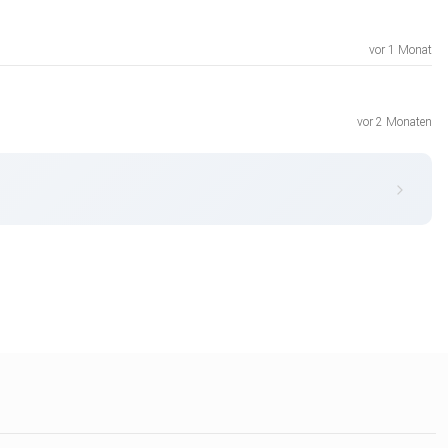
vor 1 Monat
vor 2 Monaten
akulaere-fall-hendrik-holt-413504/
27.html