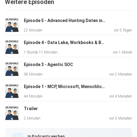
Weitere Episoden
Herausforderungen beim
Management dieser Agenten. Ein weiterer Teil der
Diskussion
Episode 5 - Advanced Hunting Daten in Sentinel Workbooks
behandelt die Schwierigkeiten bei der Definition einer
22 Minuten
vor 5 Tagen
Agent
Entry-ID, die Auswirkungen der Agentennutzung auf SOC-
Episode 4 - Data Lake, Workbooks & Berechtigungen: Die neuen Features im Defender Portal
Detection
1 Stunde 11 Minuten
vor 1 Monat
und Analytics Rules in Microsoft Sentinel sowie den
Aufbau
Episode 3 - Agentic SOC
eigener Detection-Logiken für Agenten. Abschließend
58 Minuten
vor 2 Monaten
werden
wichtige Überlegungen zur Einführung und Implementierung
Episode 1 - MCP, Microsoft, Menschlichkeit
von E7
44 Minuten
vor 4 Monaten
diskutiert.
Trailer
2 Minuten
vor 5 Monaten
Wichtige Erkenntnisse
In Podcasts werben