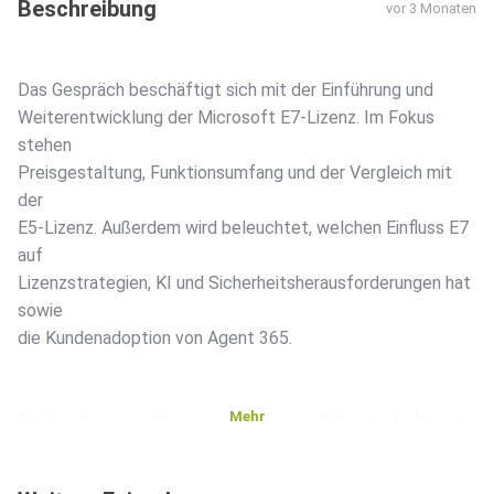
Beschreibung
vor 3 Monaten
Das Gespräch beschäftigt sich mit der Einführung und
Weiterentwicklung der Microsoft E7-Lizenz. Im Fokus
stehen
Preisgestaltung, Funktionsumfang und der Vergleich mit
der
E5-Lizenz. Außerdem wird beleuchtet, welchen Einfluss E7
auf
Lizenzstrategien, KI und Sicherheitsherausforderungen hat
sowie
die Kundenadoption von Agent 365.
Mehr
Darüber hinaus geht es um die Microsoft-Landschaft rund
um
Agenten und KI sowie die damit verbundenen