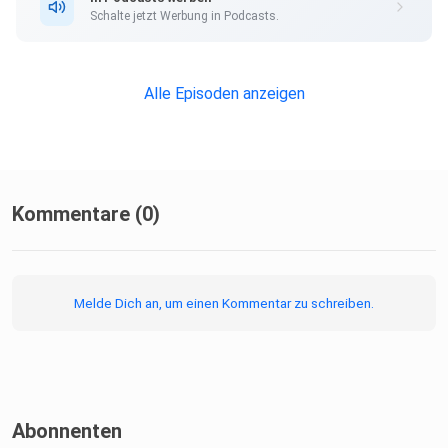
Schalte jetzt Werbung in Podcasts.
Microsoft hat die E7-Lizenz angekündigt
E7 bringt neue KI-Funktionalitäten mit
Alle Episoden anzeigen
Preis und Funktionsumfang im Vergleich zu E5 sind zentral
zu
bewerten
Kommentare (0)
E7 ist eine bedeutende Erweiterung im Microsoft-Portfolio
Vor dem Kauf von E7 ist eine strategische Planung
Melde Dich an, um einen Kommentar zu schreiben.
entscheidend
Kapitel
Abonnenten