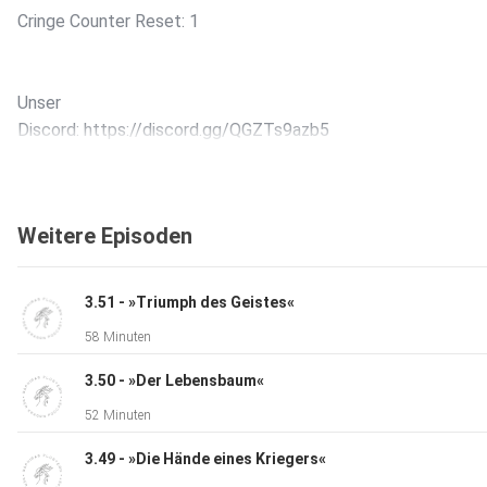
Cringe Counter Reset: 1
Unser
Discord: ⁠⁠⁠⁠⁠⁠⁠⁠⁠⁠⁠⁠⁠⁠⁠⁠⁠⁠⁠⁠⁠⁠⁠⁠⁠⁠⁠⁠⁠⁠⁠⁠⁠⁠⁠⁠⁠⁠⁠⁠⁠⁠⁠⁠⁠⁠⁠⁠⁠⁠⁠⁠⁠⁠⁠⁠⁠⁠⁠⁠⁠⁠⁠⁠⁠⁠https://discord.gg/QGZTs9azb5⁠⁠⁠⁠⁠⁠⁠⁠⁠⁠⁠⁠⁠⁠⁠⁠⁠⁠⁠
Weitere Episoden
3.51 - »Triumph des Geistes«
58 Minuten
3.50 - »Der Lebensbaum«
52 Minuten
3.49 - »Die Hände eines Kriegers«