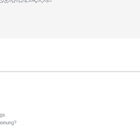
0
0
0
0
0
0
gs.
heinung?