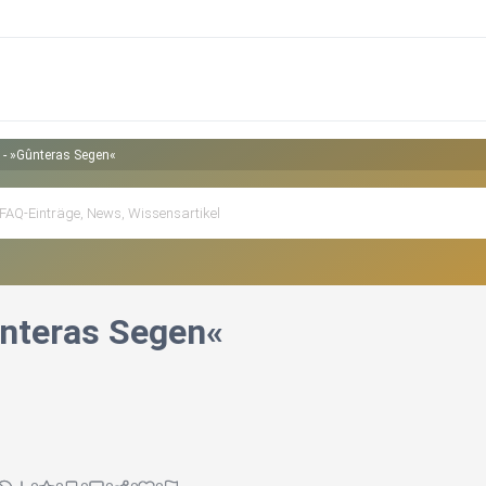
 - »Gûnteras Segen«
ûnteras Segen«