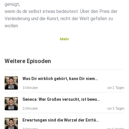
genügt,
wenn du dir selbst etwas bedeutest. Über den Preis der
Veränderung und die Kunst, nicht der Welt gefallen zu
wollen.
Mehr
Drei Lehren gibt uns Epiktet mit auf den Weg:
Weitere Episoden
Halte dir täglich den Tod vor Augen, so wirst du nie niedrig
denken oder gierig begehren.
Was Dir wirklich gehört, kann Dir niemand nehmen #260
Wenn du an dir arbeitest, werden sie dich auslachen –
3 Minuten
vor 2 Tagen
beharrst du, werden sie dich bewundern.
Seneca: Wer Großes versucht, ist bewundernswert – auch wenn er fällt #259
Willst du der Welt gefallen, hast du dich selbst verloren –
3 Minuten
vor 5 Tagen
es reicht, wenn du dir selbst etwas bedeutest.
Erwartungen sind die Wurzel der Enttäuschung #258