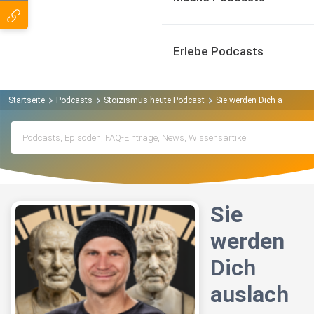
Erlebe Podcasts
Startseite
Podcasts
Stoizismus heute Podcast
Sie werden Dich auslache
Sie
werden
Dich
auslach