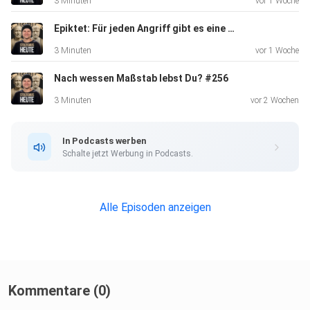
3 Minuten
vor 1 Woche
Viel Spaß beim Hören
Epiktet: Für jeden Angriff gibt es eine Antwort in dir #257
3 Minuten
vor 1 Woche
Lars
Nach wessen Maßstab lebst Du? #256
3 Minuten
vor 2 Wochen
MEIN #1 BUCH IST DA!
In Podcasts werben
Schalte jetzt Werbung in Podcasts.
"Stoische Gelassenheit im Alltag – 21 Briefe für mehr
innere
Ruhe"️
Alle Episoden anzeigen
Klick hier zum Buch:
https://www.amazon.de/dp/B0GMWSSFSV
Kommentare (0)