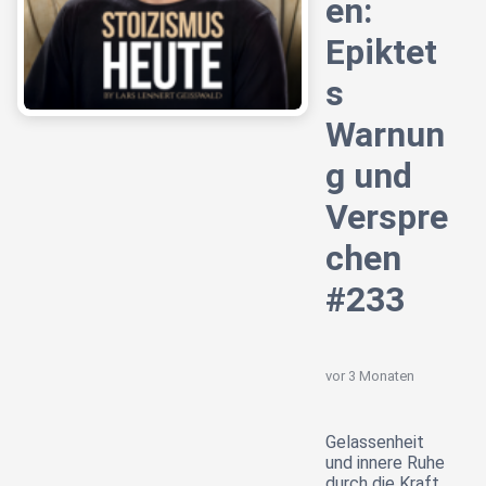
en:
Epiktet
s
Warnun
g und
Verspre
chen
#233
vor 3 Monaten
Gelassenheit
und innere Ruhe
durch die Kraft