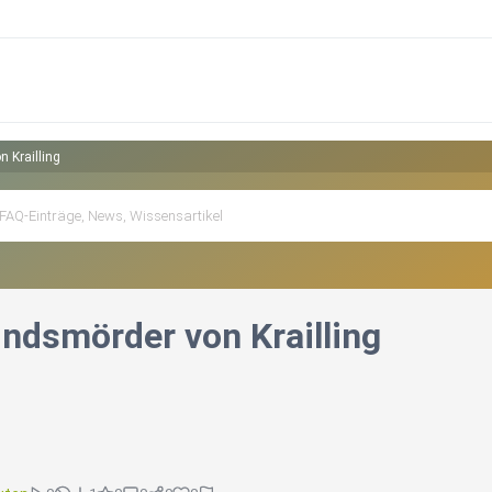
 Krailling
indsmörder von Krailling