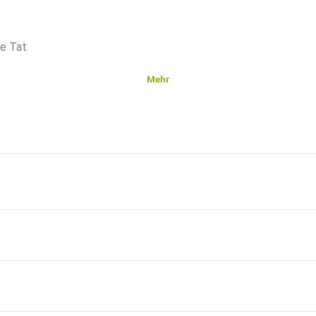
me Tat
Mehr
rst im
he