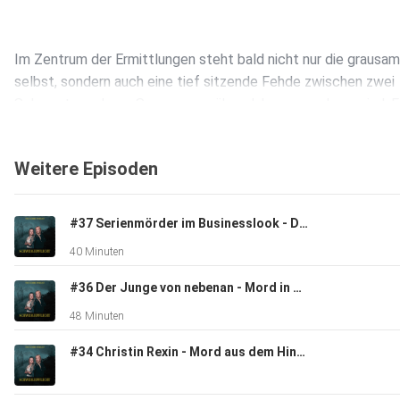
Im Zentrum der Ermittlungen steht bald nicht nur die grausa
selbst, sondern auch eine tief sitzende Fehde zwischen zwei
Schwestern, deren Spannungen über Jahre gewachsen sind. E
Gerichtssaal wird sichtbar, welche Rolle diese familiären Brüc
für das Verständnis des Falls spielen…
Weitere Episoden
#37 Serienmörder im Businesslook - Die zwei Leben des Hartmut Methling
40 Minuten
#36 Der Junge von nebenan - Mord in Herne 2017
48 Minuten
#34 Christin Rexin - Mord aus dem Hinterhalt