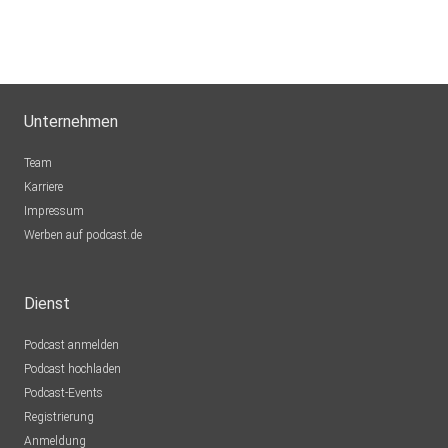
Unternehmen
Team
Karriere
Impressum
Werben auf podcast.de
Dienst
Podcast anmelden
Podcast hochladen
Podcast-Events
Registrierung
Anmeldung