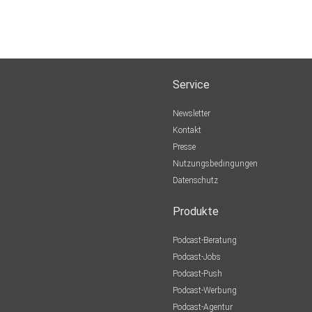
Service
Newsletter
Kontakt
Presse
Nutzungsbedingungen
Datenschutz
Produkte
Podcast-Beratung
Podcast-Jobs
Podcast-Push
Podcast-Werbung
Podcast-Agentur