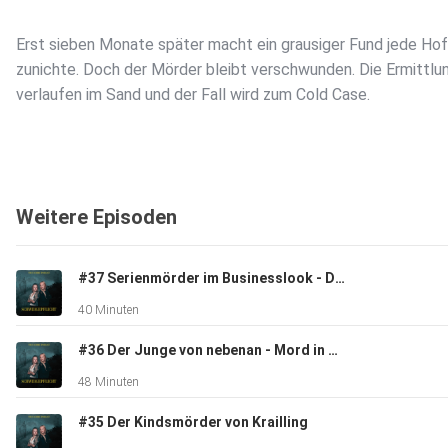
Erst sieben Monate später macht ein grausiger Fund jede Ho
zunichte. Doch der Mörder bleibt verschwunden. Die Ermittlu
verlaufen im Sand und der Fall wird zum Cold Case.
Weitere Episoden
Doch 18 Jahre später, als niemand mehr damit gerechnet hat, 
der Mörder von Johanna doch noch gefunden werden.
#37 Serienmörder im Businesslook - Die zwei Leben des Hartmut Methling
40 Minuten
#36 Der Junge von nebenan - Mord in Herne 2017
48 Minuten
#35 Der Kindsmörder von Krailling