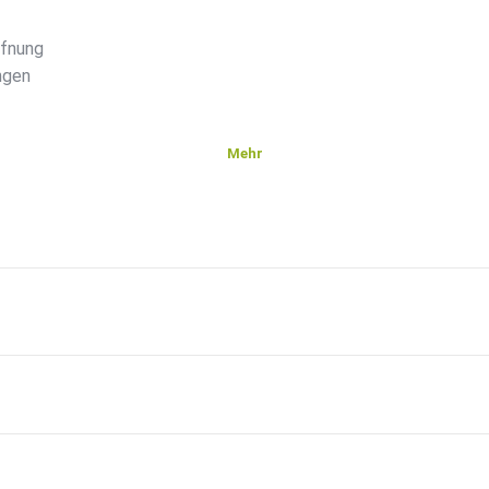
ffnung
ngen
Mehr
soll