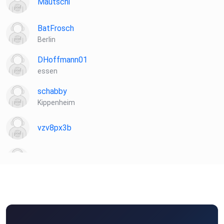
Mautschi
BatFrosch
Berlin
DHoffmann01
essen
schabby
Kippenheim
vzv8px3b
Dunkeleule
Ufo22
Bad Königshofen
JimmyBorris