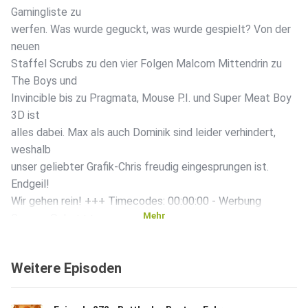
Gamingliste zu
werfen. Was wurde geguckt, was wurde gespielt? Von der
neuen
Staffel Scrubs zu den vier Folgen Malcom Mittendrin zu
The Boys und
Invincible bis zu Pragmata, Mouse P.I. und Super Meat Boy
3D ist
alles dabei. Max als auch Dominik sind leider verhindert,
weshalb
unser geliebter Grafik-Chris freudig eingesprungen ist.
Endgeil!
Wir gehen rein! +++ Timecodes: 00:00:00 - Werbung
Mehr
Gamers Only +++
00:01:33 - Intro: Radio Nukular +++ 00:02:28 - Gespräch
+++
Weitere Episoden
02:38:05 - Outro Radio Nukular + 02:38:11 - Werbung
Gamers Only