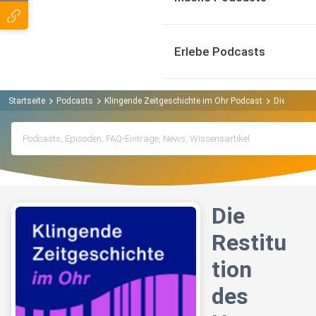
Erlebe Podcasts
Startseite
Podcasts
Klingende Zeitgeschichte im Ohr Podcast
Die Restit
Die
Restitu
tion
des