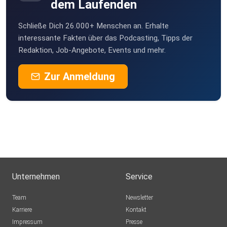
(Pianist,
dem Laufenden
Fortepianist und Cembalist), Kathrin
Hui-Gregorovič (Bibliothekarin), Monika Löscher
Schließe Dich 26.000+ Menschen an. Erhalte
(Historikerin, Provenienzforscherin), Anita Mayer-Hirzberger
interessante Fakten über das Podcasting, Tipps der
Redaktion, Job-Angebote, Events und mehr.
(Musikwissenschaftlerin), Michael Staudinger
(Bibliotheksleiter,
Zur Anmeldung
Musikwissenschaftler), Fritz Trümpi
(Musikwissenschaftler)
Unternehmen
Service
Team
Newsletter
Karriere
Kontakt
Impressum
Presse