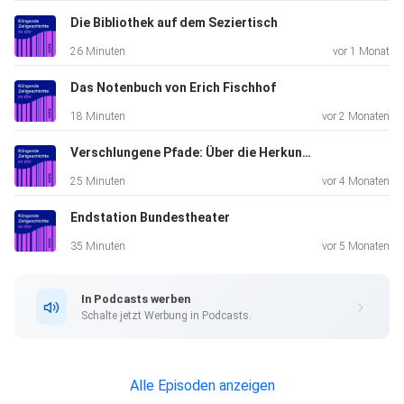
Die Bibliothek auf dem Seziertisch
In unserem Archiv schlummern viele Geschichten, die
26 Minuten
vor 1 Monat
darauf warten
entdeckt und erzählt zu werden. In den drei Kapiteln
Das Notenbuch von Erich Fischhof
unserer
18 Minuten
vor 2 Monaten
neuen Staffel geht es um ein Theater, das der mdw über
Jahrzehnte
Verschlungene Pfade: Über die Herkunft geraubter Kunst- und Kulturgüter
hinweg verloren ging; um ein Klavier, das während der NS-
25 Minuten
vor 4 Monaten
Zeit,
Endstation Bundestheater
geraubt wurde; und um eine prachtvolle Rektorskette, die
in den
35 Minuten
vor 5 Monaten
1930er Jahren scheinbar spurlos verschwand.
In Podcasts werben
Schalte jetzt Werbung in Podcasts.
Begleiten Sie uns, wie wir diesen Geschichten nachspüren,
Expertinnen und Experten befragen und uns bei unserer
Suche in
Alle Episoden anzeigen
Archive, Bibliotheken und auch auf einen alten Dachboden