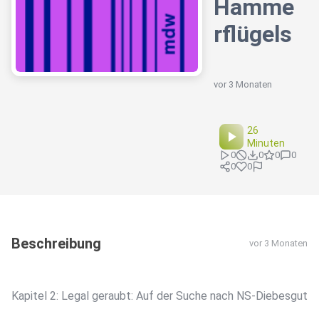
Hamme
rflügels
vor 3 Monaten
26
Minuten
0
0
0
0
0
0
Beschreibung
vor 3 Monaten
Kapitel 2: Legal geraubt: Auf der Suche nach NS-Diebesgut