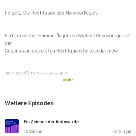
Folge 2: Die Restitution des Hammerflügels
Ein historischer Hammerflügel von Michael Rosenberger ist
der
Gegenstand des ersten Restitutionsfalls an der mdw.
Über Staffel 3 "Spurensuche":
Mehr
In der dritten Staffel der Klingenden Zeitgeschichte im Ohr
Weitere Episoden
begeben wir uns auf Spurensuche. Unser Ausgangspunkt
dafür ist
wiederum das Archiv der mdw, der Universität für Musik und
Ein Zeichen der Amtswürde
darstellende Kunst Wien.
16 Minuten
vor 6 Tagen