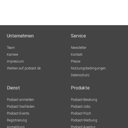
Unternehmen
Service
Team
Newsletter
Karriere
Kontakt
Impressum
Presse
Werben auf podcast.de
Nutzungsbedingungen
Datenschutz
Dienst
Produkte
Podcast anmelden
Podcast-Beratung
Podcast hochladen
Podcast-Jobs
Podcast-Events
Podcast-Push
Registrierung
Podcast-Werbung
Anmeldung
Podcast-Agentur