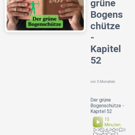
grüne
Bogens
chütze
-
Kapitel
52
vor 3 Monaten
Der grüne
Bogenschütze -
Kapitel 52
15
Minuten
0
0
0
0
0
0
0