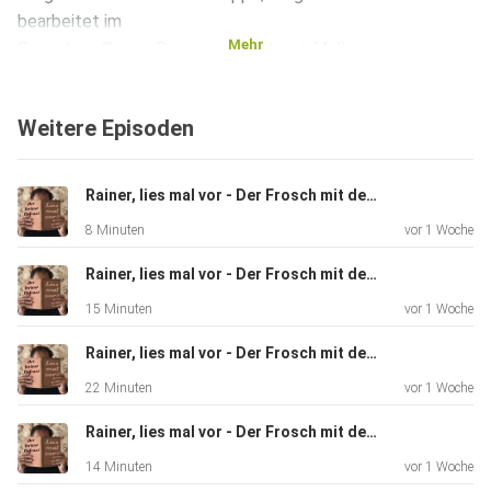
bearbeitet im
Mehr
Coworking Space Rayaworx, Santanyí, Mallorca.
Weitere Episoden
Rainer, lies mal vor - Der Frosch mit der Maske - Kapitel 22
8 Minuten
vor 1 Woche
Rainer, lies mal vor - Der Frosch mit der Maske - Kapitel 21
15 Minuten
vor 1 Woche
Rainer, lies mal vor - Der Frosch mit der Maske - Kapitel 20
22 Minuten
vor 1 Woche
Rainer, lies mal vor - Der Frosch mit der Maske - Kapitel 19
14 Minuten
vor 1 Woche