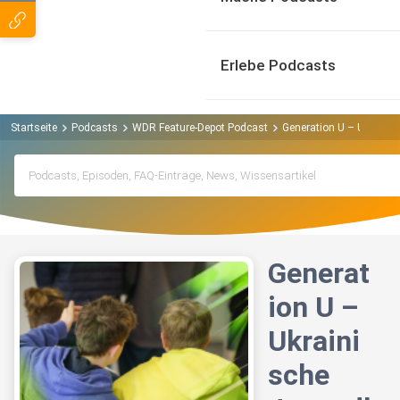
Erlebe Podcasts
Startseite
Podcasts
WDR Feature-Depot Podcast
Generation U – Ukrainis
Generat
ion U –
Ukraini
sche