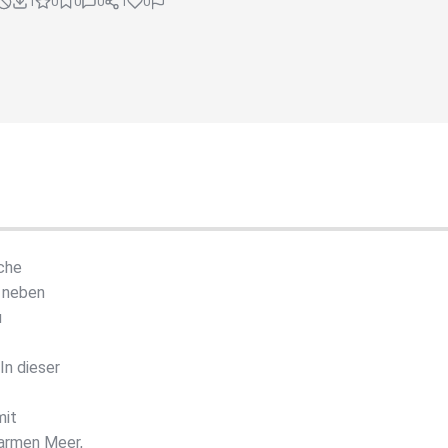
1
0
0
0
1
0
sche
s neben
u
In dieser
mit
armen Meer,