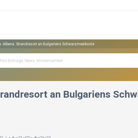
Albena: Strandresort an Bulgariens Schwarzmeerküste
trandresort an Bulgariens Sch