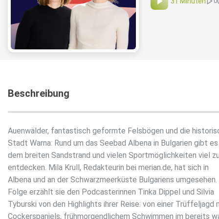
31 Minuten
0
Beschreibung
Auenwälder, fantastisch geformte Felsbögen und die histori
Stadt Warna: Rund um das Seebad Albena in Bulgarien gibt e
dem breiten Sandstrand und vielen Sportmöglichkeiten viel z
entdecken. Mila Krull, Redakteurin bei merian.de, hat sich in
Albena und an der Schwarzmeerküste Bulgariens umgesehen. 
Folge erzählt sie den Podcasterinnen Tinka Dippel und Silvia
Tyburski von den Highlights ihrer Reise: von einer Trüffeljagd 
Cockerspaniels, frühmorgendlichem Schwimmen im bereits w