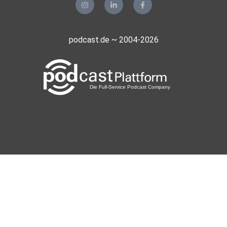
Mehr zum Thema bei Deutschlandfunk Nova:
podcast.de ~ 2004-2026
Doping in der DDR: Pillen auch für Kinder und Jugendliche
Gesundheit: Wie unsere Psyche Schmerzen beeinflusst
Mental Health und Social Media: Das Geschäft mit unserer
Psyche
**********
Den Artikel zum Stück findet ihr hier.