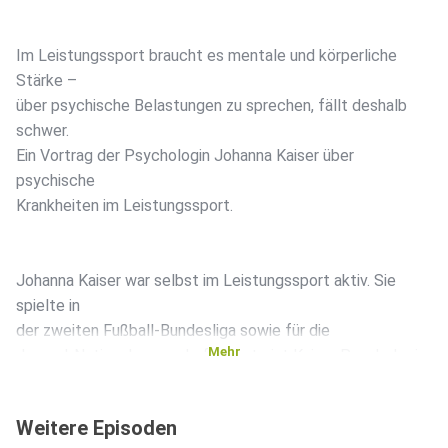
Im Leistungssport braucht es mentale und körperliche
Stärke –
über psychische Belastungen zu sprechen, fällt deshalb
schwer.
Ein Vortrag der Psychologin Johanna Kaiser über
psychische
Krankheiten im Leistungssport.
Johanna Kaiser war selbst im Leistungssport aktiv. Sie
spielte in
der zweiten Fußball-Bundesliga sowie für die
Mehr
Jugend-Nationalmannschaft. Heute ist Kaiser Psychologin
an der
Universität Leipzig und forscht zu psychischen Krankheiten
Weitere Episoden
im