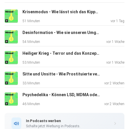
Leistungssport. Ihren Vortrag Kein Platz für Schwäche?
Die Stille
Krisenmodus - Wie lässt sich das Kippen von Demokratien verhindern?
des Leistungssports hielt sie am 3. März 2026 im Rahmen
51 Minuten
vor 1 Tag
der
Ringvorlesung Sport an der Universität Leipzig.
Desinformation - Wie sie unseren Umgang mit Wissen ruiniert
54 Minuten
vor 1 Woche
**********
Heiliger Krieg - Terror und das Konzept der radikalen Erlösung
53 Minuten
vor 1 Woche
+++ Psychologie +++ Leistungssport +++ Sport +++
Depression +++
Sitte und Unsitte - Wie Prostituierte verfolgt wurden
Magersucht +++ mentale Gesundheit +++ Psychotherapie
33 Minuten
vor 2 Wochen
+++
Psychedelika - Können LSD, MDMA oder Cannabis psychisch Kranken helfen?
Gruppentherapie +++ Therapie +++ Drop out +++ mentale
Stärke +++
46 Minuten
vor 2 Wochen
Schwäche +++ Outing +++ Deutschlandfunk Nova +++
Hörsaal
In Podcasts werben
Schalte jetzt Werbung in Podcasts.