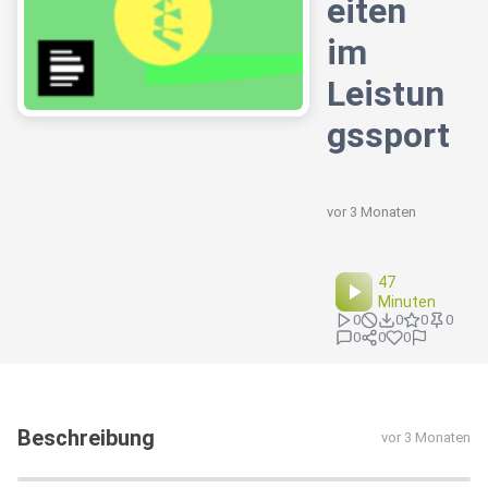
eiten
im
Leistun
gssport
vor 3 Monaten
47
Minuten
0
0
0
0
0
0
0
Beschreibung
vor 3 Monaten