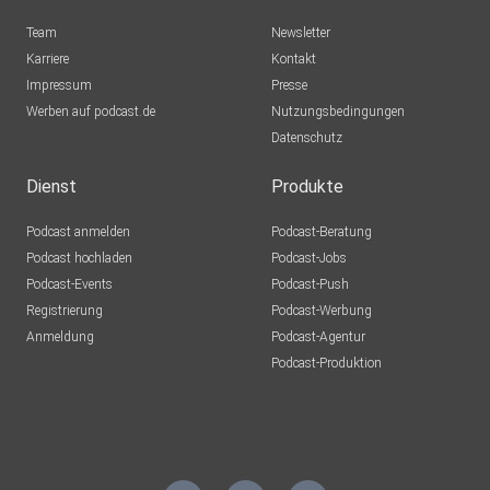
25:54 - Belastungen und Risikofaktoren für Jugendliche
Team
Newsletter
Karriere
Kontakt
Impressum
Presse
31:07 - Hilfsangebote für Leistungssportler
Werben auf podcast.de
Nutzungsbedingungen
Datenschutz
**********
Dienst
Produkte
Podcast anmelden
Podcast-Beratung
Podcast hochladen
Podcast-Jobs
Quellen aus der Folge:
Podcast-Events
Podcast-Push
Registrierung
Podcast-Werbung
Anmeldung
Podcast-Agentur
ARD Dokumentation: Die Last der Spiele – Druck. Leere.
Podcast-Produktion
Post-Olympia-Depression?
**********