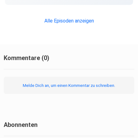
**********
Alle Episoden anzeigen
In dieser Folge mit:
Moderation: Nina Bust-Bartels
Kommentare (0)
Vortragende: Johanna Kaiser, Psychologin, Universität
Melde Dich an, um einen Kommentar zu schreiben.
Leipzig
**********
Abonnenten
Dieses Thema belastet dich? Hier gibt es Hilfe – speziell