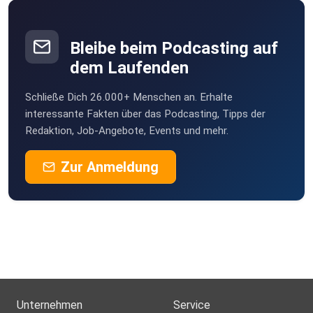
**********
busath
Ettlingen
Bleibe beim Podcasting auf
sporty1121
Ihr hört in diesem Hörsaal:
dem Laufenden
Warum
Schließe Dich 26.000+ Menschen an. Erhalte
Dreakee
1:43 - Einleitung
interessante Fakten über das Podcasting, Tipps der
Lüneburg
Redaktion, Job-Angebote, Events und mehr.
OwiZahn
Zur Anmeldung
Bornheim
6:15 - Mentale Gesundheit und mentale Stärke
12:41 - Turnerin Kim Bui über ihre Essstörung
16:55 - Psychische Erkrankungen im Leistungssport
Unternehmen
Service