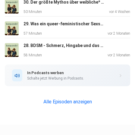
entsteht, wenn man die eigene Arbeit ernst nimmt.
30. Der größte Mythos über weibliche* Orgasmen und Sexualität - mit Nhanga
50 Minuten
vor 4 Wochen
29. Was ein queer-feministischer Sexshop anders macht - mit Zarah von Fuck Yeah
57 Minuten
vor 2 Monaten
28. BDSM - Schmerz, Hingabe und das Aufmachen fürs Fühlen - Mit Lisa von der BDSM Manufaktur
58 Minuten
vor 2 Monaten
In Podcasts werben
Schalte jetzt Werbung in Podcasts.
Alle Episoden anzeigen