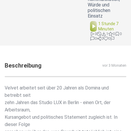
Würde und
politischen
Einsatz
1 Stunde 7
Minuten
0
1
0
0
0
0
0
Beschreibung
vor 3 Monaten
Velvet arbeitet seit über 20 Jahren als Domina und
betreibt seit
zehn Jahren das Studio LUX in Berlin - einen Ort, der
Arbeitsraum,
Kursangebot und politisches Statement zugleich ist. In
dieser Folge