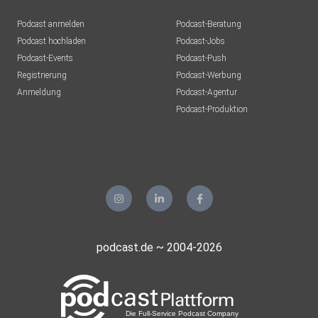
Podcast anmelden
Podcast-Beratung
Podcast hochladen
Podcast-Jobs
Podcast-Events
Podcast-Push
Registrierung
Podcast-Werbung
Anmeldung
Podcast-Agentur
Podcast-Produktion
podcast.de ~ 2004-2026