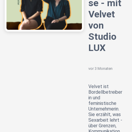
se - mit
Velvet
von
Studio
LUX
vor 3 Monaten
Velvet ist
Bordellbetreiber
in und
feministische
Unternehmerin.
Sie erzählt, was
Sexarbeit lehrt -
über Grenzen,
Kommunikation,