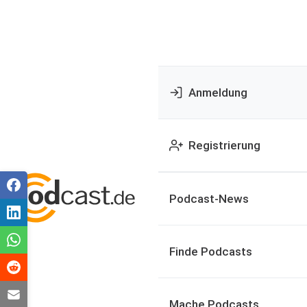
Anmeldung
Registrierung
Podcast-News
Finde Podcasts
Mache Podcasts