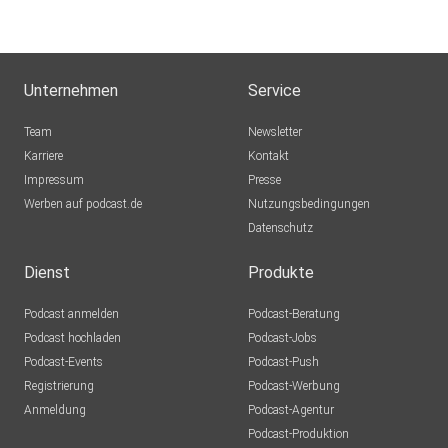
Unternehmen
Service
Team
Newsletter
Karriere
Kontakt
Impressum
Presse
Werben auf podcast.de
Nutzungsbedingungen
Datenschutz
Dienst
Produkte
Podcast anmelden
Podcast-Beratung
Podcast hochladen
Podcast-Jobs
Podcast-Events
Podcast-Push
Registrierung
Podcast-Werbung
Anmeldung
Podcast-Agentur
Podcast-Produktion