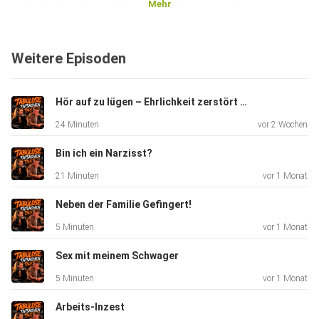
Mehr
viele denken, aber selten so direkt aussprechen.
Hosted on Acast. See acast.com/privacy for more
Weitere Episoden
information.
Hör auf zu lügen – Ehrlichkeit zerstört keine Beziehungen. Menschen schon.
24 Minuten
vor 2 Wochen
Bin ich ein Narzisst?
21 Minuten
vor 1 Monat
Neben der Familie Gefingert!
5 Minuten
vor 1 Monat
Sex mit meinem Schwager
5 Minuten
vor 1 Monat
Arbeits-Inzest