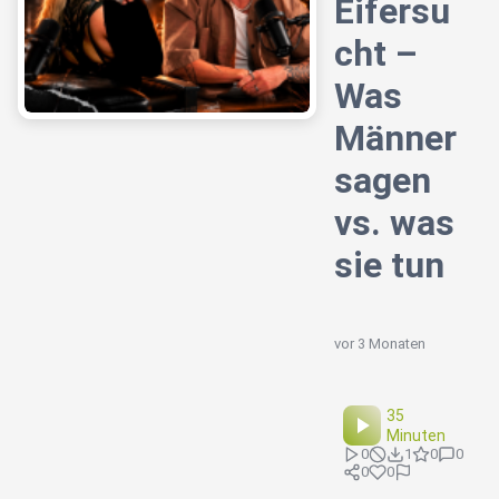
Eifersu
cht –
Was
Männer
sagen
vs. was
sie tun
vor 3 Monaten
35
Minuten
0
1
0
0
0
0