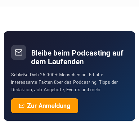
ToJo23
CaroJo
Dietenheim
smorg
Fernwald
Bleibe beim Podcasting auf
Niggo86
dem Laufenden
Herschweiler-Pettersheim
Schließe Dich 26.000+ Menschen an. Erhalte
lars148
interessante Fakten über das Podcasting, Tipps der
Sehnde
Redaktion, Job-Angebote, Events und mehr.
HannibalS82
Zur Anmeldung
Mücke
Weizen
Limburg