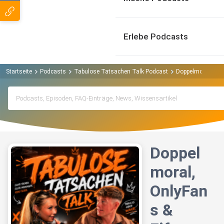
Erlebe Podcasts
Startseite
Podcasts
Tabulose Tatsachen Talk Podcast
Doppelmoral, Onl
Doppel
moral,
OnlyFan
s &